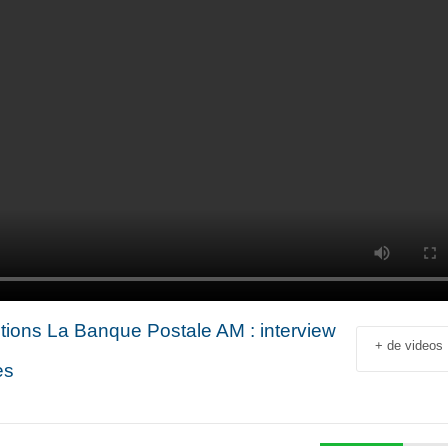
tions La Banque Postale AM : interview
+ de videos
es
Jean-François Rial Pdg
Shahir Nashed
Voyageurs du Monde : « C’est
Financial Offic
un secteur qui est en
Deputy CEO of
croissance au niveau mondial.
Holding : « We
 industriel
Il y a de plus en plus de gens
expanded into
en
qui voyagent »
especially into 