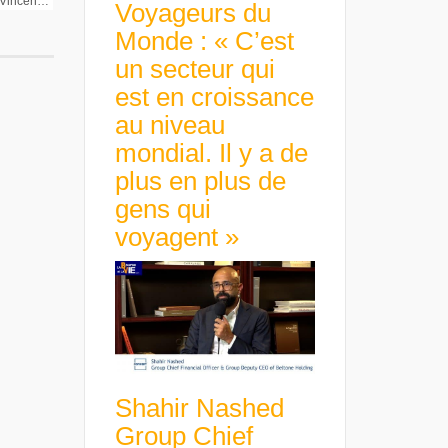
Bourse – Economie avec Vincent Guenzi Directeur de la Stratégie Cholet Dupont
Voyageurs du
Monde : « C’est
un secteur qui
est en croissance
au niveau
mondial. Il y a de
plus en plus de
gens qui
voyagent »
Shahir Nashed
Group Chief