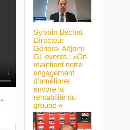
Sylvain Bechet
Directeur
Général Adjoint
GL events : »On
maintient notre
engagement
d’améliorer
encore la
rentabilité du
groupe »
 Group Chief
er & Group
 Beltone
 have already
Guillaume Gibault 
 new areas,
Marie Directrice Ex
Africa »
Euro numérique : la BCE
Slip Français : « Un