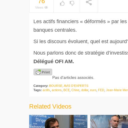
76
Views
Les actifs financiers « déformés » par les
banques centrales.
Si les discours évoluent, quel est aujourd’
Nous parlons donc de stratégie d’invest
Délégué OFI AM.
Pas d'articles associés.
Category:
BOURSE, AVIS D'EXPERTS
Tags:
actifs
,
actions
,
BCE
,
Chine
,
dollar
,
euro
,
FED
,
Jean-Marie Mer
Related Videos