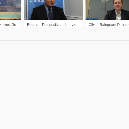
Ronan Blanc Gérant Quilvest Gestion : « La BCE cherche à tout prix à se démarquer de ce que fait la FED »
Bourse – Perspectives : Interview d’Alain Zeitouni Directeur de la Gestion mutli-actifs Russell Investments