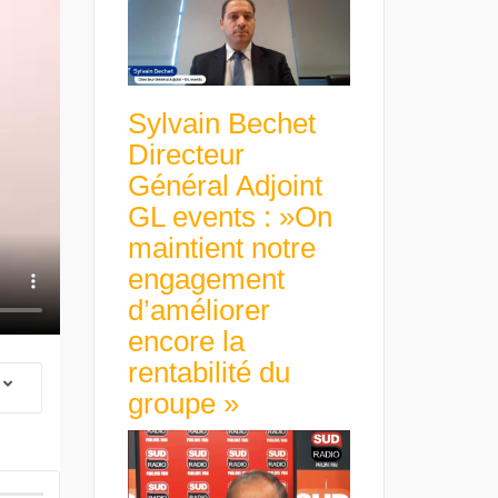
Sylvain Bechet
Directeur
Général Adjoint
GL events : »On
maintient notre
engagement
d’améliorer
encore la
rentabilité du
groupe »
 Group Chief
er & Group
 Beltone
 have already
Guillaume Gibault 
 new areas,
Marie Directrice Ex
Africa »
Euro numérique : la BCE
Slip Français : « Un