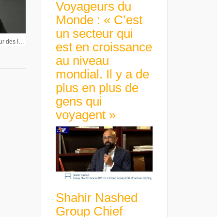
Voyageurs du
Monde : « C’est
un secteur qui
Olivier Raingeard Directeur des Investissements Neuflize OBC : « L’économie mondiale est en train de se fragmenter »
est en croissance
au niveau
mondial. Il y a de
plus en plus de
gens qui
voyagent »
Shahir Nashed
Group Chief