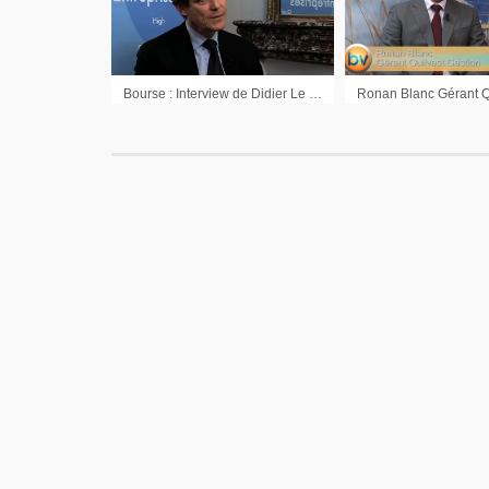
Bourse : Interview de Didier Le Menestrel Président de Financière de l’Echiquier