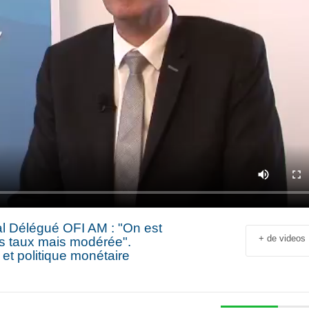
l Délégué OFI AM : "On est
+ de videos
s taux mais modérée".
 et politique monétaire
Jean-François Rial Pdg
Shahir Nashed
Voyageurs du Monde : « C’est
Financial Offic
un secteur qui est en
Deputy CEO of
croissance au niveau mondial.
Holding : « We
 industriel
Il y a de plus en plus de gens
expanded into
en
qui voyagent »
especially into 