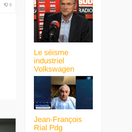
avance avec un frein à main !
croissance rentable
0
Le séisme
industriel
Volkswagen
Jean-François
Rial Pdg