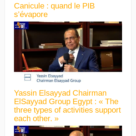
Canicule : quand le PIB
s’évapore
Yassin Elsayyad Chairman
ElSayyad Group Egypt : « The
three types of activities support
each other. »