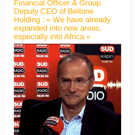
Financial Officer & Group
Deputy CEO of Beltone
Holding : « We have already
expanded into new areas,
especially into Africa »