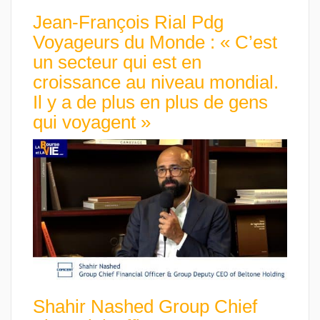
Jean-François Rial Pdg
Voyageurs du Monde : « C’est
un secteur qui est en
croissance au niveau mondial.
Il y a de plus en plus de gens
qui voyagent »
Shahir Nashed Group Chief