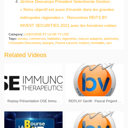
Jérôme Descamps Président Selectirente Gestion :
« Notre objectif est aussi d’investir dans les grandes
métropoles régionales » : Rencontres REITS BY
INVEST SECURITIES 2021 avec les foncières cotées
Category:
LA BOURSE ET LA VIE TV LIVE
Tags:
bureau
,
commerces
,
habitation
,
logements
,
maryse aulagnon
,
patrimoine
,
Christophe Descohand
,
épargne
,
Florent Laroche-Joubert
,
immobilier
,
spci
Related Videos
Replay Présentation OSE Immunotherapeutics
REPLAY Genfit : Pascal Prigent Directeur Général dialogue avec les actionnaires