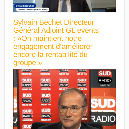
Sylvain Bechet Directeur
Général Adjoint GL events
: »On maintient notre
engagement d’améliorer
encore la rentabilité du
groupe »