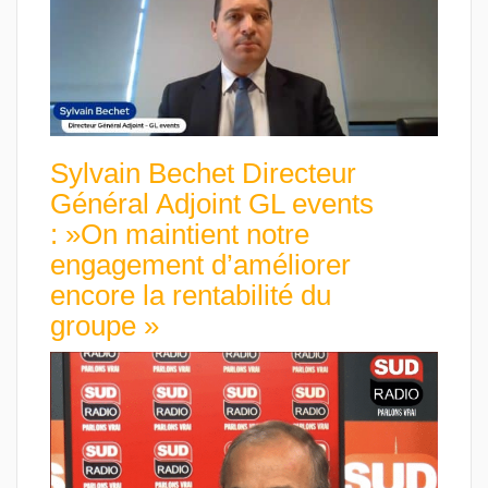
Sylvain Bechet Directeur
Général Adjoint GL events
: »On maintient notre
engagement d’améliorer
encore la rentabilité du
groupe »