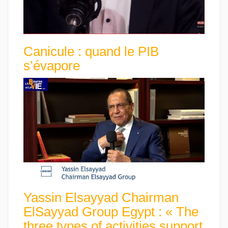
Canicule : quand le PIB
s’évapore
Yassin Elsayyad Chairman
ElSayyad Group Egypt : « The
three types of activities support