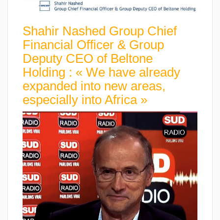
Shahir Nashed Group Chief
Financial Officer & Group
Deputy CEO of Beltone
Holding : « We have already
expanded into new areas,
especially into Africa »