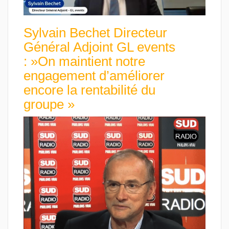
Sylvain Bechet Directeur
Général Adjoint GL events
: »On maintient notre
engagement d’améliorer
encore la rentabilité du
groupe »