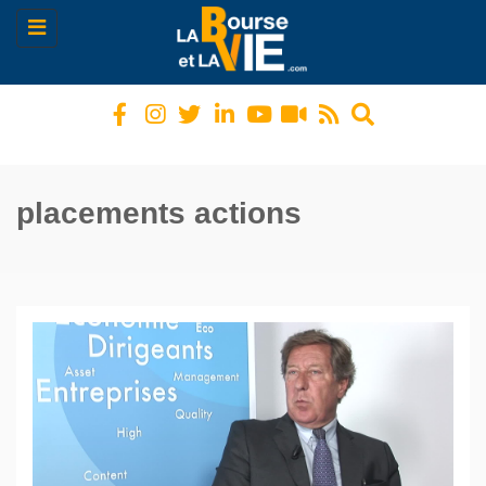
Toggle
navigation
placements actions