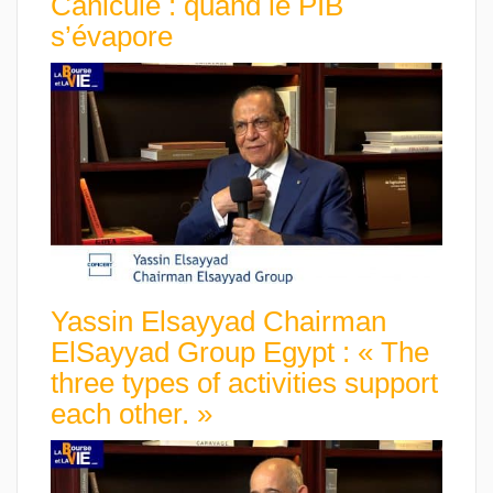
Canicule : quand le PIB
s’évapore
Yassin Elsayyad Chairman
ElSayyad Group Egypt : « The
three types of activities support
each other. »