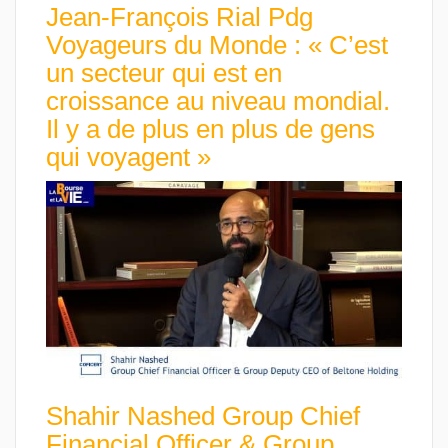
Jean-François Rial Pdg
Voyageurs du Monde : « C’est
un secteur qui est en
croissance au niveau mondial.
Il y a de plus en plus de gens
qui voyagent »
Shahir Nashed Group Chief
Financial Officer & Group