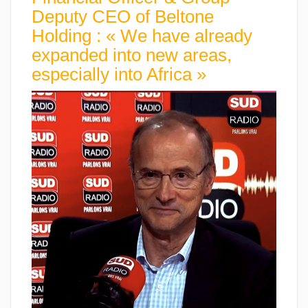
Deputy CEO of Beltone
Holding : « We have already
expanded into new areas,
especially into Africa »