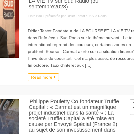
LA VIE TV sur Sud Radio (30
septembre2023)
L'info Éco + présentée par Didier Testot sur Sud Radio
Didier Testot Fondateur de LA BOURSE ET LA VIE TV re
dans l’Info éco + Sud Radio sur le thème suivant : Le to
international reprend des couleurs, certaines zones en
profitent. Bourse : Carmat alerte sur sa situation financi
l’inventeur du coeur artificiel n’a plus assez de ressource
fin octobre. Taux d’intérêt aux […]
Read more
Philippe Pouletty Co-fondateur Truffle
Capital : « Carmat est un magnifique
projet industriel dans la santé » : La
société Truffle Capital a été mise en
cause par Envoyé Spécial (France 2)
au sujet de son investissement dans