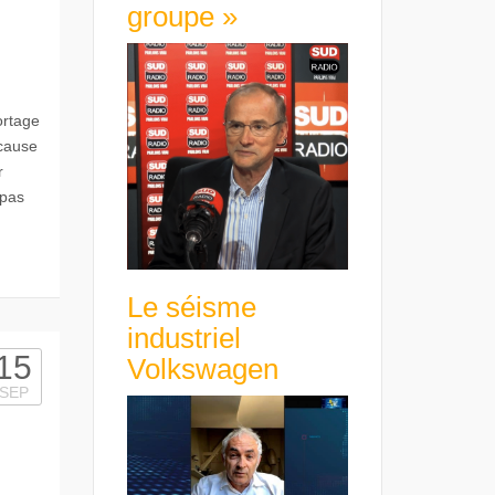
groupe »
ortage
cause
r
 pas
Le séisme
industriel
15
Volkswagen
SEP