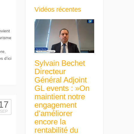
Vidéos récentes
vient
urisme
ère,
s d’ici
Sylvain Bechet
Directeur
Général Adjoint
GL events : »On
maintient notre
17
engagement
d’améliorer
SEP
encore la
rentabilité du