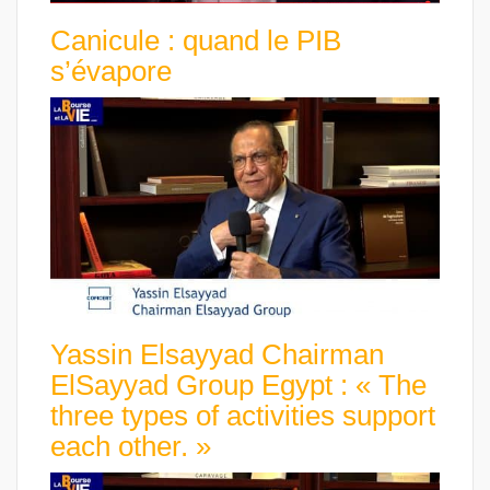
Canicule : quand le PIB
s’évapore
Yassin Elsayyad Chairman
ElSayyad Group Egypt : « The
three types of activities support
each other. »