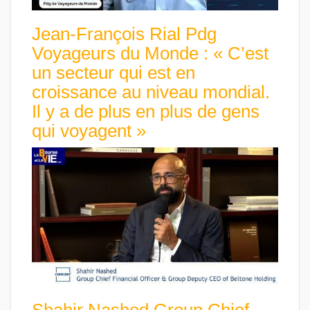
Jean-François Rial Pdg
Voyageurs du Monde : « C’est
un secteur qui est en
croissance au niveau mondial.
Il y a de plus en plus de gens
qui voyagent »
Shahir Nashed Group Chief