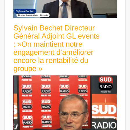
Sylvain Bechet Directeur
Général Adjoint GL events
: »On maintient notre
engagement d’améliorer
encore la rentabilité du
groupe »