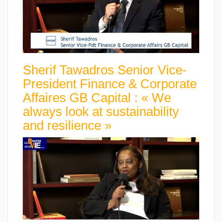
Sherif Tawadros Senior Vice-
President Finance & Corporate
Affaires GB Capital : « We
always look at sustainability
and resilience »