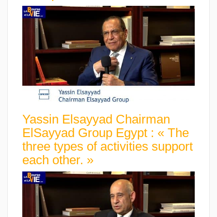
Yassin Elsayyad Chairman
ElSayyad Group Egypt : « The
three types of activities support
each other. »