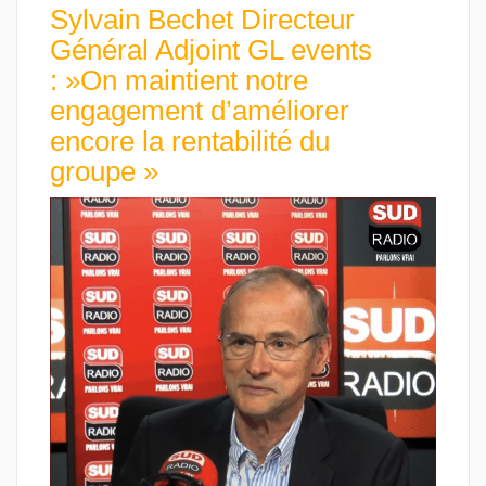
Sylvain Bechet Directeur
Général Adjoint GL events
: »On maintient notre
engagement d’améliorer
encore la rentabilité du
groupe »