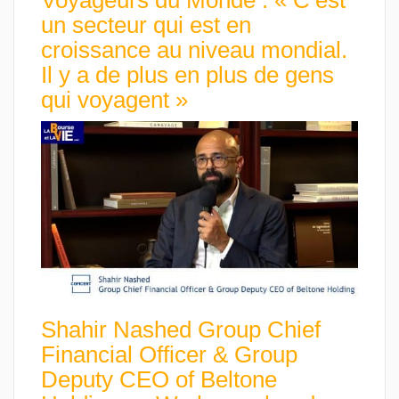
un secteur qui est en
croissance au niveau mondial.
Il y a de plus en plus de gens
qui voyagent »
Shahir Nashed Group Chief
Financial Officer & Group
Deputy CEO of Beltone