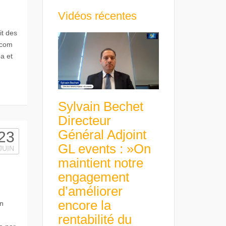
Vidéos récentes
it des
.com
a et
Sylvain Bechet
Directeur
Général Adjoint
23
GL events : »On
JUIN
maintient notre
engagement
d’améliorer
encore la
n
rentabilité du