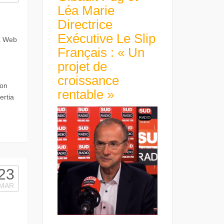
Léa Marie
Directrice
Exécutive Le Slip
a Web
Français : « Un
projet de
croissance
ion
rentable »
ertia
23
MAR