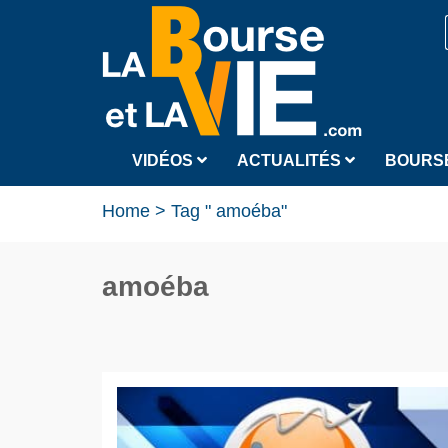
VIDÉOS
ACTUALITÉS
BOURS
Home
>
Tag " amoéba"
amoéba