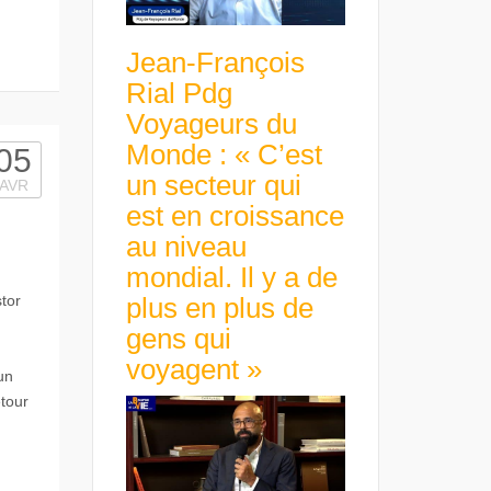
Jean-François
Rial Pdg
Voyageurs du
Monde : « C’est
05
un secteur qui
AVR
est en croissance
au niveau
mondial. Il y a de
tor
plus en plus de
gens qui
voyagent »
un
etour