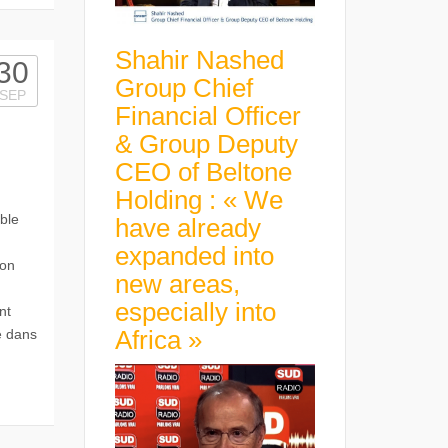
Shahir Nashed
30
Group Chief
SEP
Financial Officer
& Group Deputy
CEO of Beltone
Holding : « We
ble
have already
expanded into
ion
new areas,
especially into
nt
Africa »
e dans