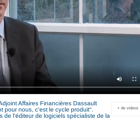
Adjoint Affaires Financières Dassault
+ de videos
t pour nous, c'est le cycle produit".
de l'éditeur de logiciels spécialiste de la
Jean-François Rial Pdg
Shahir Nashed
Voyageurs du Monde : « C’est
Financial Offic
un secteur qui est en
Deputy CEO of
croissance au niveau mondial.
Holding : « We
 industriel
Il y a de plus en plus de gens
expanded into
en
qui voyagent »
especially into 