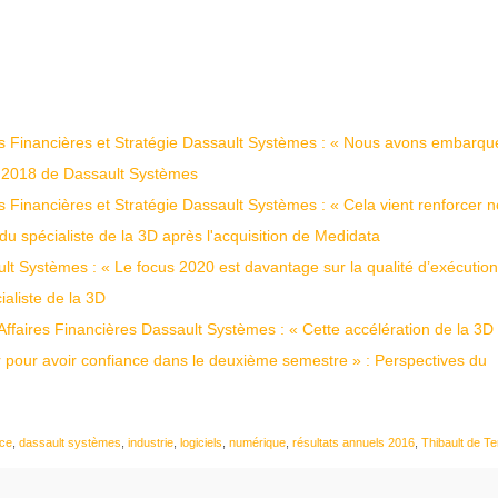
res Financières et Stratégie Dassault Systèmes : « Nous avons embarqu
s 2018 de Dassault Systèmes
s Financières et Stratégie Dassault Systèmes : « Cela vient renforcer 
u spécialiste de la 3D après l'acquisition de Medidata
t Systèmes : « Le focus 2020 est davantage sur la qualité d’exécution
ialiste de la 3D
 Affaires Financières Dassault Systèmes : « Cette accélération de la 3D
ir pour avoir confiance dans le deuxième semestre » : Perspectives du
ce
,
dassault systèmes
,
industrie
,
logiciels
,
numérique
,
résultats annuels 2016
,
Thibault de Te