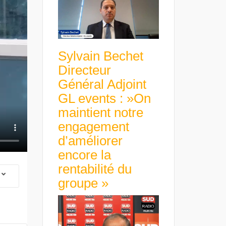
Sylvain Bechet
Directeur
Général Adjoint
GL events : »On
maintient notre
engagement
d’améliorer
encore la
rentabilité du
groupe »
 Group Chief
er & Group
 Beltone
 have already
Guillaume Gibault 
 new areas,
Marie Directrice Ex
Africa »
Euro numérique : la BCE
Slip Français : « Un