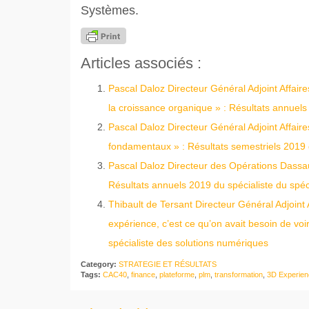
Systèmes.
Articles associés :
Pascal Daloz Directeur Général Adjoint Affai
la croissance organique » : Résultats annuel
Pascal Daloz Directeur Général Adjoint Affaire
fondamentaux » : Résultats semestriels 2019 d
Pascal Daloz Directeur des Opérations Dassaul
Résultats annuels 2019 du spécialiste du spéc
Thibault de Tersant Directeur Général Adjoint
expérience, c’est ce qu’on avait besoin de vo
spécialiste des solutions numériques
Category:
STRATEGIE ET RÉSULTATS
Tags:
CAC40
,
finance
,
plateforme
,
plm
,
transformation
,
3D Experien