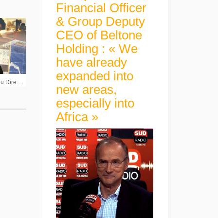
Financial Officer
& Group Deputy
CEO of Beltone
Holding : « We
have already
expanded into
Eric Matteucci Président du Directoire de SII
new areas,
especially into
Africa »