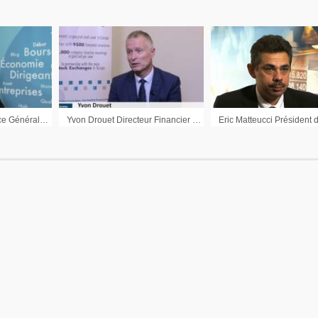
Judith Greciet Directrice Générale Onxeo : « 2017 année importante pour le Livatag »
Yvon Drouet Directeur Financier Synergie : « Dans tous les pays nous avons de la croissance »