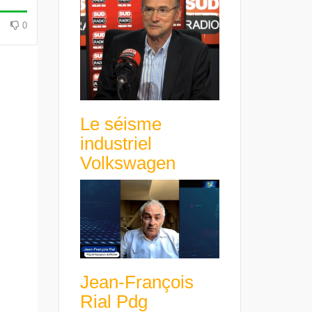
avance avec un frein à main !
croissance rentable
0
Le séisme
industriel
Volkswagen
Jean-François
Rial Pdg