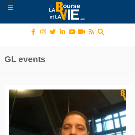
Toggle
navigation
GL events