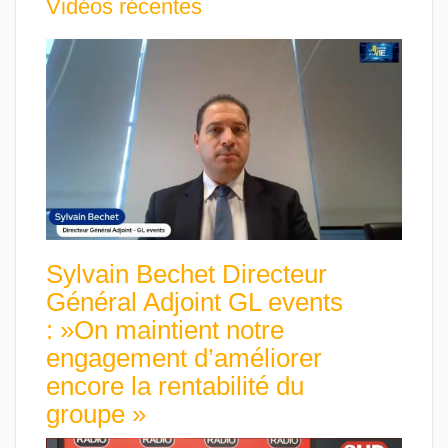
Vidéos récentes
Sylvain Bechet Directeur
Général Adjoint GL events
: »On maintient notre
engagement d’améliorer
encore la rentabilité du
groupe »