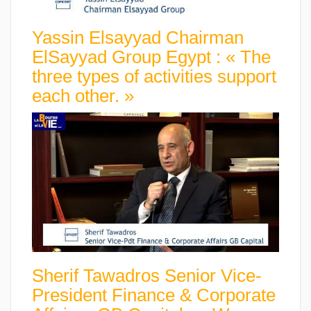
Yassin Elsayyad Chairman
ElSayyad Group Egypt : « The
three types of activities support
each other. »
Sherif Tawadros Senior Vice-
President Finance & Corporate