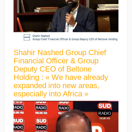
Shahir Nashed Group Chief
Financial Officer & Group
Deputy CEO of Beltone
Holding : « We have already
expanded into new areas,
especially into Africa »