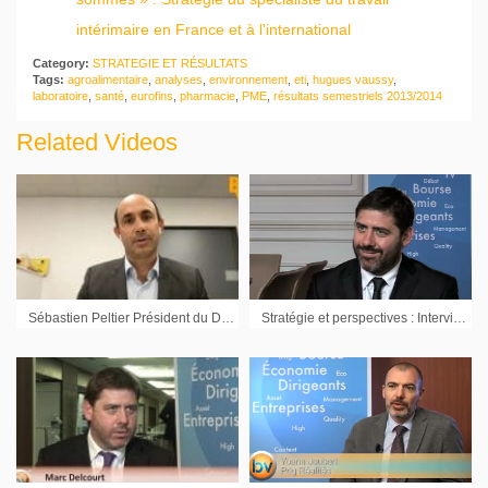
intérimaire en France et à l'international
Category:
STRATEGIE ET RÉSULTATS
Tags:
agroalimentaire
,
analyses
,
environnement
,
eti
,
hugues vaussy
,
laboratoire
,
santé
,
eurofins
,
pharmacie
,
PME
,
résultats semestriels 2013/2014
Related Videos
Sébastien Peltier Président du Directoire Valbiotis : « Pouvoir répliquer le modèle »
Stratégie et perspectives : Interview Marc Delcourt Pdg Global Bioenergies