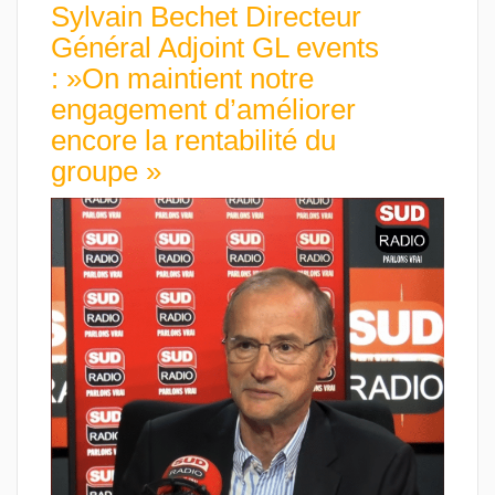
Sylvain Bechet Directeur
Général Adjoint GL events
: »On maintient notre
engagement d’améliorer
encore la rentabilité du
groupe »