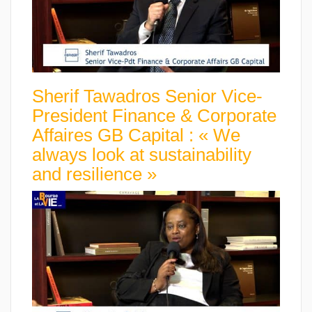
Sherif Tawadros Senior Vice-
President Finance & Corporate
Affaires GB Capital : « We
always look at sustainability
and resilience »