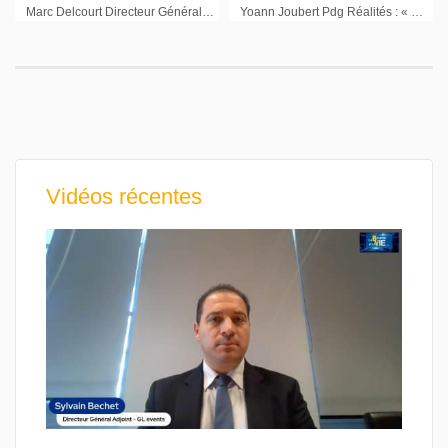
Marc Delcourt Directeur Général Global Bioenergies : »On voit ce monde industriel cristallisé autour de notre procédé isobutène »
Yoann Joubert Pdg Réalités : « Chiche enlevez tous les dispositifs fiscaux et la surfiscalité qui existe de manière indirecte »
Vidéos récentes