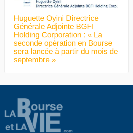
Huguette Oyini Directrice
Générale Adjointe BGFI
Holding Corporation : « La
seconde opération en Bourse
sera lancée à partir du mois de
septembre »