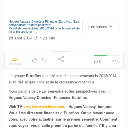
Hugues Vaussy Directeur Financier Eurofins : "Les
NOW PLAYING
Le séisme industriel
perspectives restent positives".
+ de videos
Résultats semestriels 2013/2014 pour le spécialiste
Volkswagen
de la bio-analyse
28 août 2014 15 h 21 min
220
0
0
Views
Le groupe
Eurofins
a publié ses résultats semestriels 2013/2014,
avec des acquisitions et de la croissance organique.
Nous parlons de ce 1er semestre et des perspectives avec
Hugues Vaussy Directeur Financier Eurofins
.
Web TV
www.labourseetlavie.com
:
Hugues Vaussy, bonjour.
Vous êtes directeur financier d’Eurofins. On va revenir avec
vous, avec votre actualité, sur le premier semestre. Comment
vous voyez, vous, cette première partie de l’année ? Il y a eu