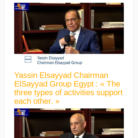
Yassin Elsayyad Chairman
ElSayyad Group Egypt : « The
three types of activities support
each other. »