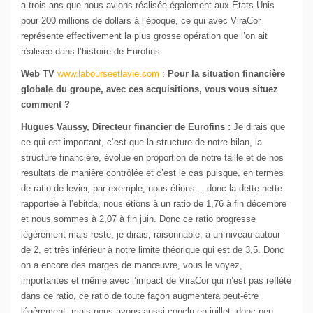
a trois ans que nous avions réalisée également aux États-Unis
pour 200 millions de dollars à l’époque, ce qui avec ViraCor
représente effectivement la plus grosse opération que l’on ait
réalisée dans l’histoire de Eurofins.
Web TV
www.labourseetlavie.com
:
Pour la situation financière
globale du groupe, avec ces acquisitions, vous vous situez
comment ?
Hugues Vaussy, Directeur financier de Eurofins :
Je dirais que
ce qui est important, c’est que la structure de notre bilan, la
structure financière, évolue en proportion de notre taille et de nos
résultats de manière contrôlée et c’est le cas puisque, en termes
de ratio de levier, par exemple, nous étions… donc la dette nette
rapportée à l’ebitda, nous étions à un ratio de 1,76 à fin décembre
et nous sommes à 2,07 à fin juin. Donc ce ratio progresse
légèrement mais reste, je dirais, raisonnable, à un niveau autour
de 2, et très inférieur à notre limite théorique qui est de 3,5. Donc
on a encore des marges de manœuvre, vous le voyez,
importantes et même avec l’impact de ViraCor qui n’est pas reflété
dans ce ratio, ce ratio de toute façon augmentera peut-être
légèrement, mais nous avons aussi conclu en juillet, donc peu