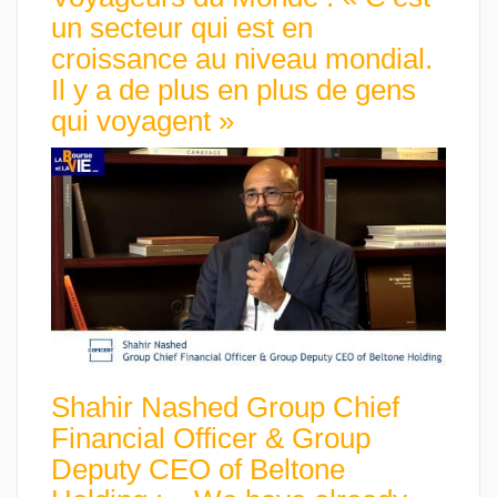
un secteur qui est en
croissance au niveau mondial.
Il y a de plus en plus de gens
qui voyagent »
Shahir Nashed Group Chief
Financial Officer & Group
Deputy CEO of Beltone