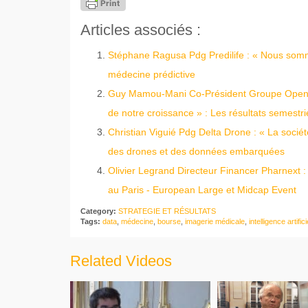
Articles associés :
Stéphane Ragusa Pdg Predilife : « Nous somm
médecine prédictive
Guy Mamou-Mani Co-Président Groupe Open :
de notre croissance » : Les résultats semestr
Christian Viguié Pdg Delta Drone : « La socié
des drones et des données embarquées
Olivier Legrand Directeur Financer Pharnext : 
au Paris - European Large et Midcap Event
Category:
STRATEGIE ET RÉSULTATS
Tags:
data
,
médecine
,
bourse
,
imagerie médicale
,
intelligence artifici
Related Videos