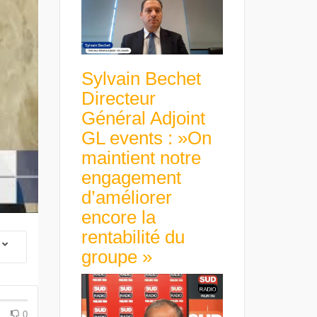
Sylvain Bechet
Directeur
Général Adjoint
GL events : »On
maintient notre
engagement
d’améliorer
encore la
rentabilité du
groupe »
 Group Chief
er & Group
 Beltone
 have already
Guillaume Gibault 
 new areas,
Marie Directrice Ex
Africa »
Euro numérique : la BCE
Slip Français : « Un
0