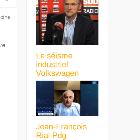
avance avec un frein à main !
croissance rentable
ecine
bre
Le séisme
industriel
Volkswagen
Jean-François
Rial Pdg