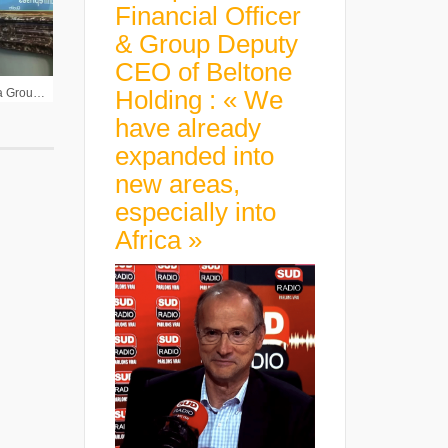
Financial Officer
& Group Deputy
CEO of Beltone
Holding : « We
Philippe Baudry Pdg Artea Group : « Nous mesurons une attente des entreprises pour des immeubles environnementaux »
have already
expanded into
new areas,
especially into
Africa »