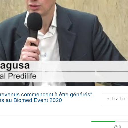
 revenus commencent à être générés".
+ de videos
nts au Biomed Event 2020
Jean-François Rial Pdg
Shahir Nashed
Voyageurs du Monde : « C’est
Financial Offic
un secteur qui est en
Deputy CEO of
croissance au niveau mondial.
Holding : « We
 industriel
Il y a de plus en plus de gens
expanded into
en
qui voyagent »
especially into 
0