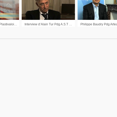
Patrick Findeling Pdg Plastivaloire : « Aujourd’hui nous sommes mieux positionnés »
Interview d’Alain Tur Pdg A.S.T Groupe sur les résultats semestriels 2012