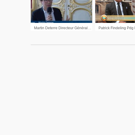
Martin Deterre Directeur Général Theraclion : « On est en train de démontrer la pertinence de ce business model »