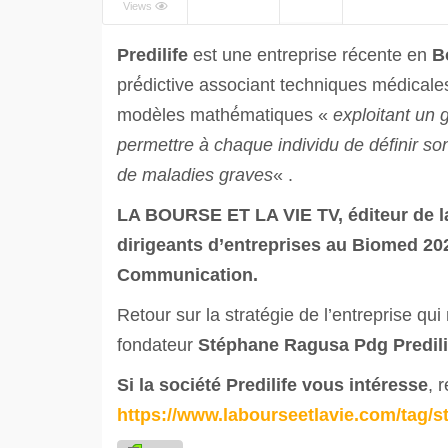
Views
Predilife
est une entreprise récente en
B
pré́dictive associant techniques médical
modèles mathé́matiques «
exploitant un 
permettre à chaque individu de définir so
de maladies graves
« .
LA BOURSE ET LA VIE TV, éditeur de l
dirigeants d’entreprises au Biomed 20
Communication.
Retour sur la stratégie de l’entreprise qu
fondateur
Stéphane Ragusa Pdg Predili
Si la société Predilife vous intéresse
, 
https://www.labourseetlavie.com/tag/