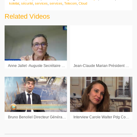
koleilat
,
sécurité
,
services
,
services
,
Telecom
,
Cloud
Related Videos
Anne Jallet -Auguste Secrétaire Générale Hydrogène de France : « Notre objectif c’est de mener ces projets au bout »
Jean-Claude Marian Président Orpea
Bruno Benoliel Directeur Général Délégué Alten : « Une croissance organique comprise entre 2 et 5% serait une performance réelle »
Interview Carole Walter Pdg Come & Stay