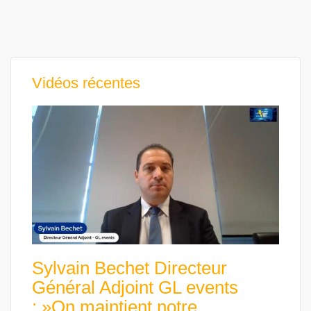
Vidéos récentes
Sylvain Bechet Directeur
Général Adjoint GL events
: »On maintient notre