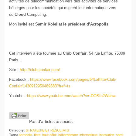
activités de télécommunication vers des activités de services
hébergés pou
r les sociétés qui migrent leur
infor
matique vers
du
Cloud
Computing.
Mon invité est
Samir
Koleilat le président d’
Acropolis
Cet interview a été tournée au
Club Confair
, 54 rue Laffite, 75009
Paris :
Site :
http://club-
confair
.com/
Facebook :
https://www.facebook.com/pages/54Laffitte-Club-
Confair
/1430912950489383?fref=ts
Youtube :
https://www.youtube.com/watch?v=-DOSfn2Wehw
Pas d'articles associés.
Category:
STRATEGIE ET RÉSULTATS
Tags:
acropolis
,
fibre
,
haut débit
,
hébergement
,
informatique
,
innovation
,
sami