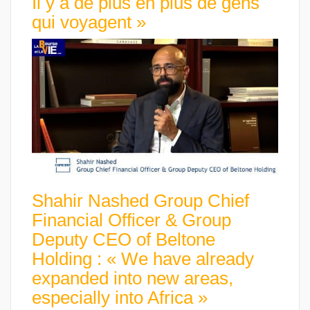
Il y a de plus en plus de gens
qui voyagent »
Shahir Nashed Group Chief
Financial Officer & Group
Deputy CEO of Beltone
Holding : « We have already
expanded into new areas,
especially into Africa »