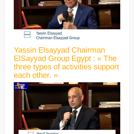
Yassin Elsayyad Chairman
ElSayyad Group Egypt : « The
three types of activities support
each other. »