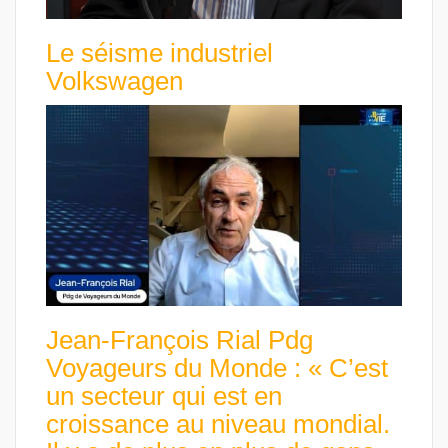
Le séisme industriel
Volkswagen
Jean-François Rial Pdg
Voyageurs du Monde : « C’est
un secteur qui est en
croissance au niveau mondial.