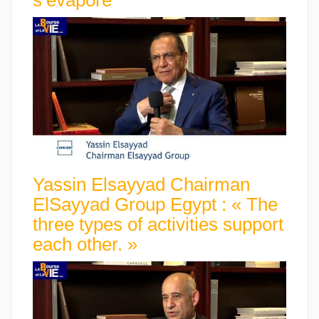
s’évapore
Yassin Elsayyad Chairman
ElSayyad Group Egypt : « The
three types of activities support
each other. »