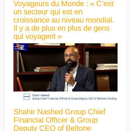
Voyageurs du Monde : « C’est
un secteur qui est en
croissance au niveau mondial.
Il y a de plus en plus de gens
qui voyagent »
Shahir Nashed Group Chief
Financial Officer & Group
Deputy CEO of Beltone