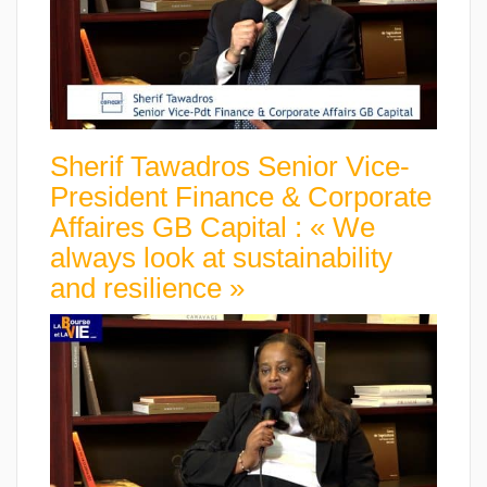
Sherif Tawadros Senior Vice-
President Finance & Corporate
Affaires GB Capital : « We
always look at sustainability
and resilience »