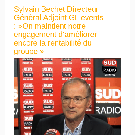
Sylvain Bechet Directeur
Général Adjoint GL events
: »On maintient notre
engagement d’améliorer
encore la rentabilité du
groupe »