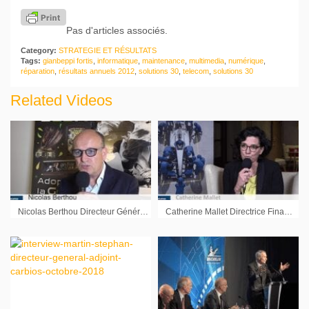
Pas d'articles associés.
Category:
STRATEGIE ET RÉSULTATS
Tags:
gianbeppi fortis
,
informatique
,
maintenance
,
multimedia
,
numérique
,
réparation
,
résultats annuels 2012
,
solutions 30
,
telecom
,
solutions 30
Related Videos
Nicolas Berthou Directeur Général Innelec Multimedia : « Il y a encore un marché du jeu physique »
Catherine Mallet Directrice Financière Actia : « Montrer que nous sommes capables d’améliorer la rentabilité en 2019 »