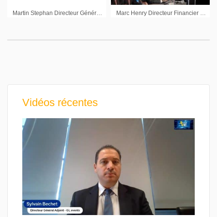
Martin Stephan Directeur Général Adjoint Carbios : « Nous comptons maintenir notre avance »
Marc Henry Directeur Financier Michelin : « Un univers 2019 assez similaire à celui de 2018 »
Vidéos récentes