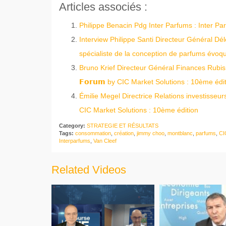
Articles associés :
Philippe Benacin Pdg Inter Parfums : Inter Par
Interview Philippe Santi Directeur Général Dél
spécialiste de la conception de parfums évoq
Bruno Krief Directeur Général Finances Rubis
𝗙𝗼𝗿𝘂𝗺 by CIC Market Solutions : 10ème édi
Émilie Megel Directrice Relations investisseur
CIC Market Solutions : 10ème édition
Category:
STRATEGIE ET RÉSULTATS
Tags:
consommation
,
création
,
jimmy choo
,
montblanc
,
parfums
,
CI
Interparfums
,
Van Cleef
Related Videos