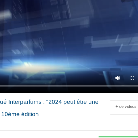
ué Interparfums : "2024 peut être une
+ de videos
: 10ème édition
Jean-François Rial Pdg
Shahir Nashed
Voyageurs du Monde : « C’est
Financial Offic
un secteur qui est en
Deputy CEO of
croissance au niveau mondial.
Holding : « We
 industriel
Il y a de plus en plus de gens
expanded into
en
qui voyagent »
especially into 