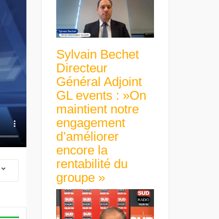
Sylvain Bechet
Directeur
Général Adjoint
GL events : »On
maintient notre
engagement
d’améliorer
encore la
rentabilité du
groupe »
 Group Chief
er & Group
 Beltone
 have already
Guillaume Gibault 
 new areas,
Marie Directrice Ex
Africa »
Euro numérique : la BCE
Slip Français : « Un