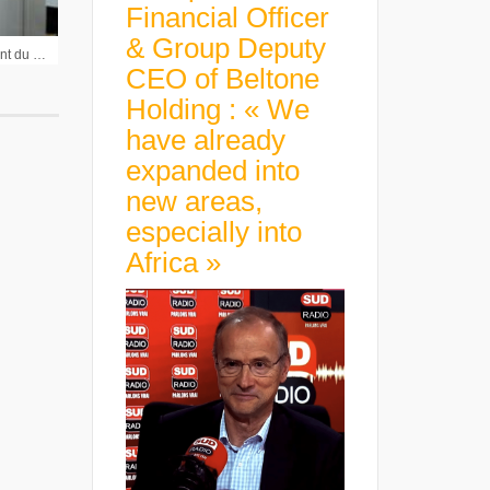
Financial Officer
& Group Deputy
Patrick Alexandre Président du Directoire Crossject : « On est dans la dernière ligne droite »
CEO of Beltone
Holding : « We
have already
expanded into
new areas,
especially into
Africa »