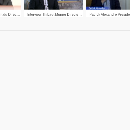
Luc Themelin Président du Directoire Mersen : « Des perspectives de croissance pour certains marchés »
Interview Thibaut Munier Directeur Général 1000mercis