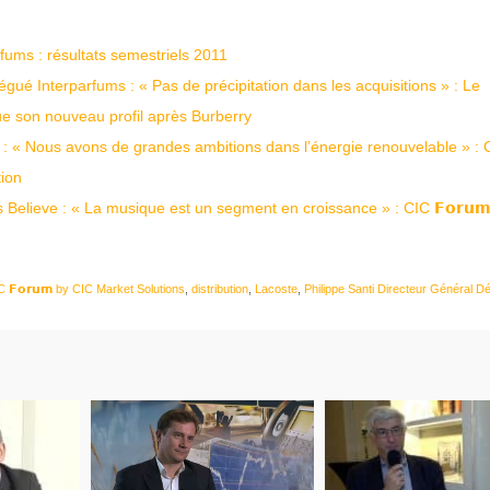
fums : résultats semestriels 2011
égué Interparfums : « Pas de précipitation dans les acquisitions » : Le
ue son nouveau profil après Burberry
 : « Nous avons de grandes ambitions dans l’énergie renouvelable » : 
tion
s Believe : « La musique est un segment en croissance » : CIC 𝗙𝗼𝗿𝘂
C 𝗙𝗼𝗿𝘂𝗺 by CIC Market Solutions
,
distribution
,
Lacoste
,
Philippe Santi Directeur Général D