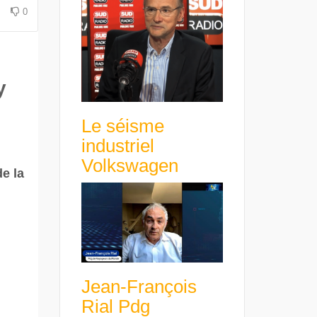
avance avec un frein à main !
croissance rentable
0
y
Le séisme
.
industriel
Volkswagen
de la
Jean-François
Rial Pdg