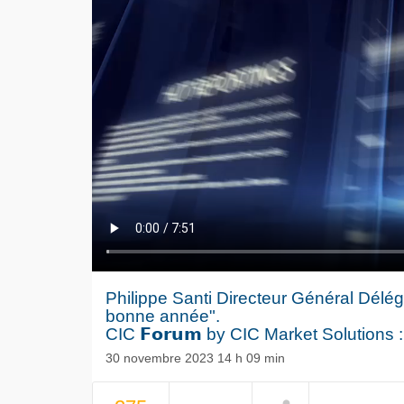
Philippe Santi Directeur Général Délég
bonne année".
CIC 𝗙𝗼𝗿𝘂𝗺 by CIC Market Solutions 
30 novembre 2023 14 h 09 min
Le séisme
NOW PLAYING
Volkswag