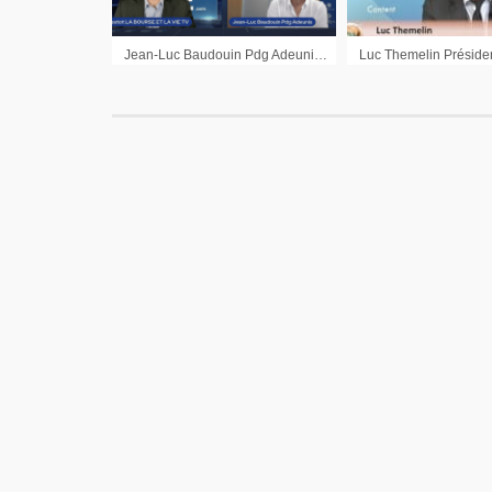
Jean-Luc Baudouin Pdg Adeunis : « L’international c’est le levier de croissance à venir »