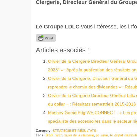
Clergerie, Directeur Général du Group
Le Groupe LDLC
vous intéresse, les info
Articles associés :
Olivier de la Clergerie Directeur Général Gro
2023″ » : Après la publication des résultats 
Olivier de la Clergerie, Directeur Général du 
reprendre le chemin des dividendes » : Résu
Olivier de la Clergerie Directeur Général Ldl
du dollar » : Résultats semestriels 2015-2016
Moshey Gorsd Pdg WE.CONNECT : « Les prochai
spécialiste des accessoires dans le secteur hi
Category:
STRATEGIE ET RÉSULTATS
Tags:
BtoB
,
BtoC
,
olivier de la clergerie
,
pc
,
retail
,
tv
,
digital
,
distribut