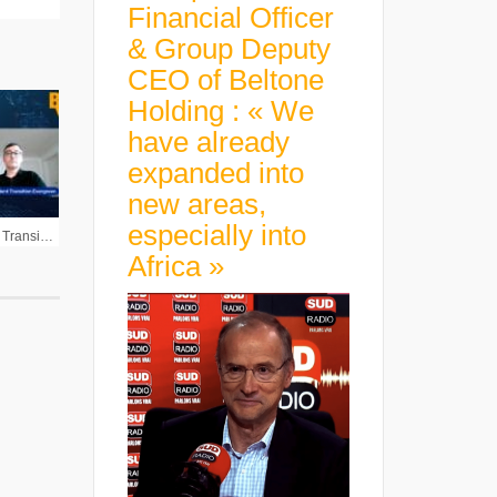
Financial Officer
& Group Deputy
CEO of Beltone
Holding : « We
have already
expanded into
new areas,
especially into
Lionel Le Maux Président Transition Evergreen : « Une des priorités de 2022 est de mettre l’accent sur les participations existantes »
Africa »