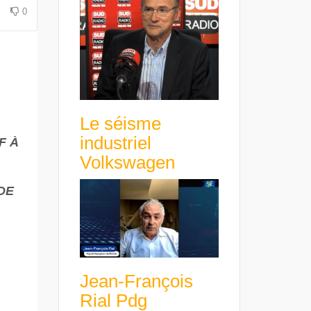
avance avec un frein à main !
croissance rentable
0
Le séisme
industriel
F À
Volkswagen
DE
Jean-François
Rial Pdg