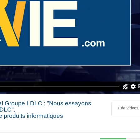
éral Groupe LDLC : "Nous essayons
+ de videos
LDLC".
e produits informatiques
Jean-François Rial Pdg
Shahir Nashed
Voyageurs du Monde : « C’est
Financial Offic
un secteur qui est en
Deputy CEO of
croissance au niveau mondial.
Holding : « We
 industriel
Il y a de plus en plus de gens
expanded into
en
qui voyagent »
especially into 