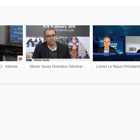
Résultats annuels 2012 : Interview de Daniel Harari Directeur Général Lectra
Olivier Soula Directeur Général Délégué Adocia : « Adocia n’est pas à vendre »