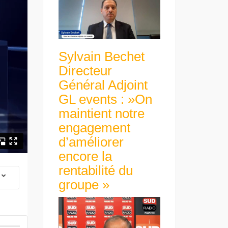
Sylvain Bechet
Directeur
Général Adjoint
GL events : »On
maintient notre
engagement
d’améliorer
encore la
rentabilité du
groupe »
 Group Chief
er & Group
 Beltone
 have already
Guillaume Gibault 
 new areas,
Marie Directrice Ex
Africa »
Euro numérique : la BCE
Slip Français : « Un