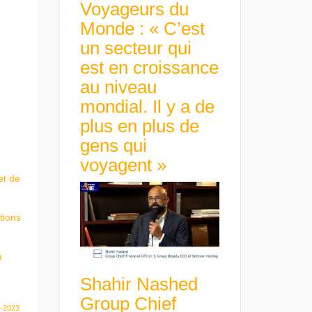
Voyageurs du
Monde : « C’est
un secteur qui
est en croissance
au niveau
mondial. Il y a de
plus en plus de
gens qui
voyagent »
et de
tions
u
Shahir Nashed
Group Chief
2-2023