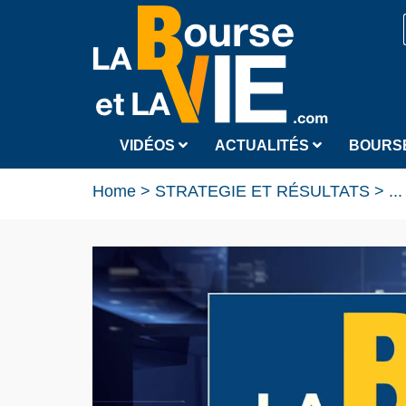
VIDÉOS
ACTUALITÉS
BOURS
Home
>
STRATEGIE ET RÉSULTATS
>
...