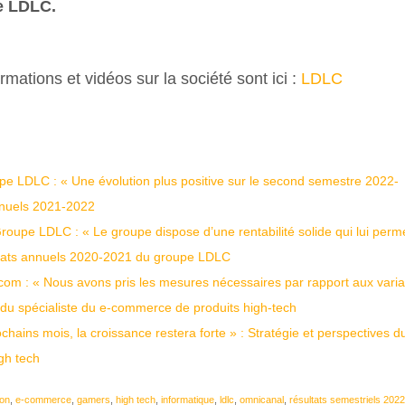
e LDLC.
rmations et vidéos sur la société sont ici :
LDLC
upe LDLC : « Une évolution plus positive sur le second semestre 2022-
annuels 2021-2022
Groupe LDLC : « Le groupe dispose d’une rentabilité solide qui lui perm
ltats annuels 2020-2021 du groupe LDLC
c.com : « Nous avons pris les mesures nécessaires par rapport aux varia
 du spécialiste du e-commerce de produits high-tech
ns mois, la croissance restera forte » : Stratégie et perspectives d
gh tech
ion
,
e-commerce
,
gamers
,
high tech
,
informatique
,
ldlc
,
omnicanal
,
résultats semestriels 202