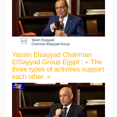
Yassin Elsayyad Chairman
ElSayyad Group Egypt : « The
three types of activities support
each other. »