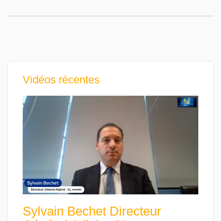
Vidéos récentes
Sylvain Bechet Directeur