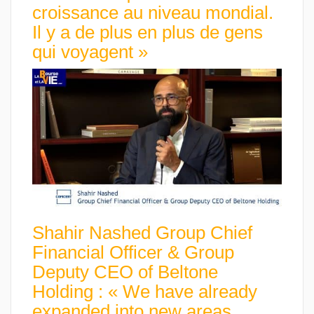
croissance au niveau mondial.
Il y a de plus en plus de gens
qui voyagent »
Shahir Nashed Group Chief
Financial Officer & Group
Deputy CEO of Beltone
Holding : « We have already
expanded into new areas,