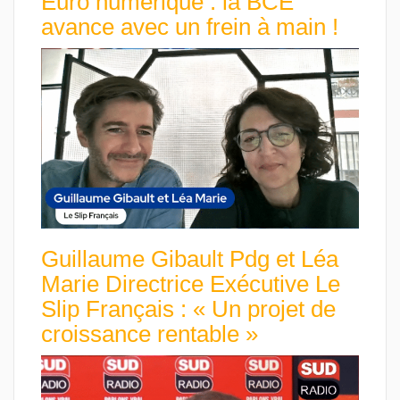
Euro numérique : la BCE
avance avec un frein à main !
Guillaume Gibault Pdg et Léa
Marie Directrice Exécutive Le
Slip Français : « Un projet de
croissance rentable »