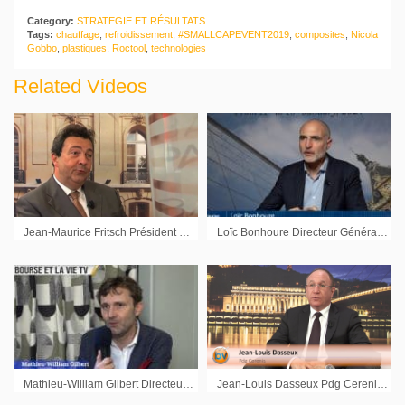
Category:
STRATEGIE ET RÉSULTATS
Tags:
chauffage
,
refroidissement
,
#SMALLCAPEVENT2019
,
composites
,
Nicola
Gobbo
,
plastiques
,
Roctool
,
technologies
Related Videos
Jean-Maurice Fritsch Président du Directoire Osiatis sur les résultats semestriels 2010
Loïc Bonhoure Directeur Général Délégué Compagnie des Alpes : « Nous devons continuer à améliorer notre offre »
Mathieu-William Gilbert Directeur Financier Adocia : « AdoShell® est notre programme de recherche le plus important aujourd’hui »
Jean-Louis Dasseux Pdg Cerenis : « L’année 2016, on devrait entendre parler de la NASH »