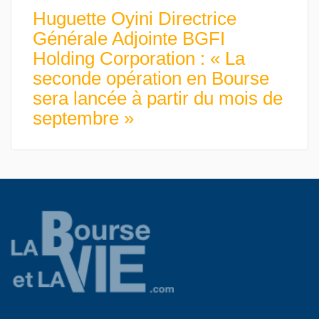
Huguette Oyini Directrice
Générale Adjointe BGFI
Holding Corporation : « La
seconde opération en Bourse
sera lancée à partir du mois de
septembre »