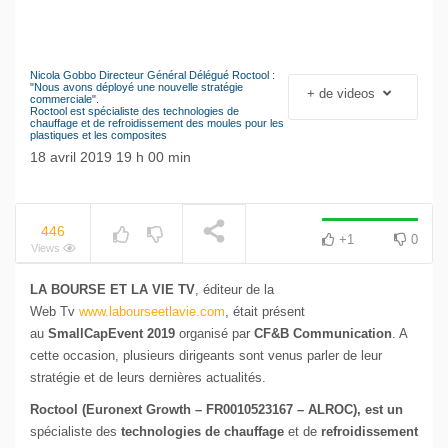
Nicola Gobbo Directeur Général Délégué Roctool :
Le séisme industriel
"Nous avons déployé une nouvelle stratégie
+ de videos
NOW PLAYING
commerciale".
Volkswagen
Roctool est spécialiste des technologies de
chauffage et de refroidissement des moules pour les
plastiques et les composites
18 avril 2019 19 h 00 min
446
+1
0
Views
LA BOURSE ET LA VIE TV
, éditeur de la
Web Tv
www.labourseetlavie.com
, était présent
au
SmallCapEvent
2019
organisé par
CF&B Communication
. A
cette occasion, plusieurs dirigeants sont venus parler de leur
stratégie et de leurs dernières actualités.
Roctool (Euronext Growth – FR0010523167 – ALROC), est un
spécialiste des
technologies de chauffage
et de
refroidissement