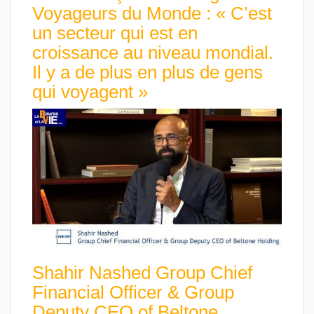
Voyageurs du Monde : « C’est
un secteur qui est en
croissance au niveau mondial.
Il y a de plus en plus de gens
qui voyagent »
Shahir Nashed Group Chief
Financial Officer & Group
Deputy CEO of Beltone