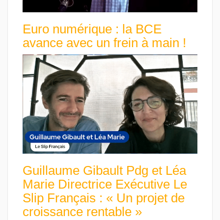
Euro numérique : la BCE
avance avec un frein à main !
Guillaume Gibault Pdg et Léa
Marie Directrice Exécutive Le
Slip Français : « Un projet de
croissance rentable »