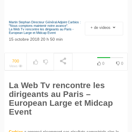
Martin Stephan Directeur Général Adjoint Carbios :
Le séisme industriel
"Nous comptons maintenir notre avance".
+ de videos
La Web Tv rencontre les dirigeants au Paris -
Volkswagen
NOW PLAYING
European Large et Midcap Event
15 octobre 2018 20 h 50 min
700
0
0
Views
La Web Tv rencontre les
dirigeants au Paris –
European Large et Midcap
Event
Carbios
a annoncé récemment ses résultats semestriels clos le