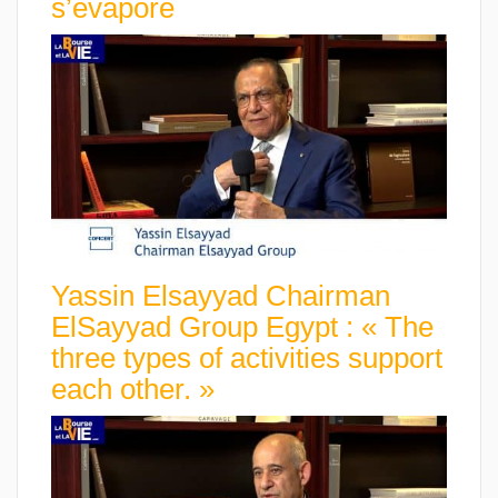
s’évapore
Yassin Elsayyad Chairman
ElSayyad Group Egypt : « The
three types of activities support
each other. »