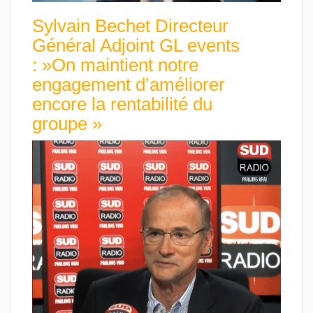
Sylvain Bechet Directeur
Général Adjoint GL events
: »On maintient notre
engagement d’améliorer
encore la rentabilité du
groupe »