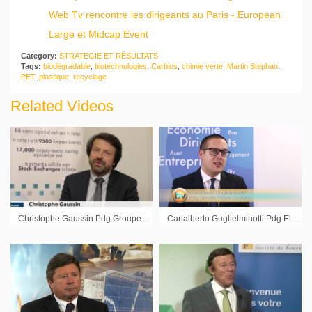
Web Tv rencontre les dirigeants au Paris - European
Large et Midcap Event
Category:
STRATEGIE ET RÉSULTATS
Tags:
biodégradable
,
biotechnologies
,
Carbios
,
chimie verte
,
Martin Stephan
,
PET
,
plastique
,
recyclage
Related Videos
Christophe Gaussin Pdg Groupe Gaussin : « La priorité c’est de délivrer les stocks qui sont financés »
Carlalberto Guglielminotti Pdg Electro Power Systems : « Des solutions propres à des coûts plus faibles »