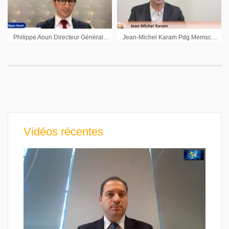
Philippe Aoun Directeur Général Compagnie Lebon : « Aujourd’hui l’hôtellerie s’est redéployée »
Jean-Michel Karam Pdg Memscap : « Nous restons centrés sur l’amélioration de la rentabilité »
Vidéos récentes