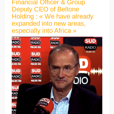
Financial Officer & Group
Deputy CEO of Beltone
Holding : « We have already
expanded into new areas,
especially into Africa »