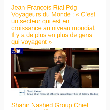
Jean-François Rial Pdg
Voyageurs du Monde : « C’est
un secteur qui est en
croissance au niveau mondial.
Il y a de plus en plus de gens
qui voyagent »
Shahir Nashed Group Chief