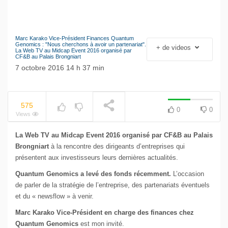
Marc Karako Vice-Président Finances Quantum
Le séisme industriel
Genomics : "Nous cherchons à avoir un partenariat".
+ de videos
NOW PLAYING
La Web TV au Midcap Event 2016 organisé par
Volkswagen
CF&B au Palais Brongniart
7 octobre 2016 14 h 37 min
575
0
0
Views
La Web TV au Midcap Event 2016 organisé par CF&B au Palais
Brongniart
à la rencontre des dirigeants d’entreprises qui
présentent aux investisseurs leurs dernières actualités.
Quantum Genomics a levé des fonds récemment.
L’occasion
de parler de la stratégie de l’entreprise, des partenariats éventuels
et du « newsflow » à venir.
Marc Karako Vice-Président en charge des finances chez
Quantum Genomics
est mon invité.