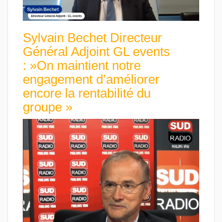
Sylvain Bechet Directeur
Général Adjoint GL events
: »On maintient notre
engagement d’améliorer
encore la rentabilité du
groupe »