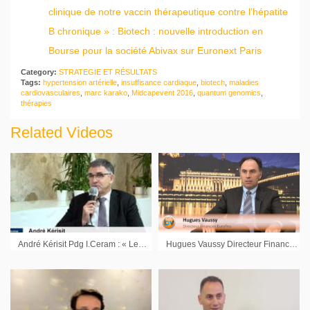
clinique de notre vaccin thérapeutique contre l’hépatite
B chronique » : Biotech : nouvelle introduction en
Bourse pour la société Abivax sur Euronext Paris
Category:
STRATEGIE ET RÉSULTATS
Tags:
hypertension artérielle
,
insuffisance cardiaque
,
biotech
,
maladies
cardiovasculaires
,
marc karako
,
Midcapevent 2016
,
quantum genomics
,
thérapies
Related Videos
André Kérisit Pdg I.Ceram : « Les produits innovants sont des plus en plus puissants dans notre chiffre d’affaires »
Hugues Vaussy Directeur Financier Eurofins : « Nous avons une position forte de liquidités pour nos futurs développements »