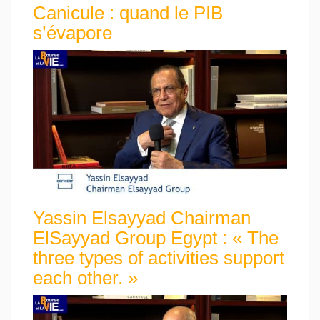
Canicule : quand le PIB
s’évapore
Yassin Elsayyad Chairman
ElSayyad Group Egypt : « The
three types of activities support
each other. »