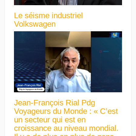
Le séisme industriel
Volkswagen
Jean-François Rial Pdg
Voyageurs du Monde : « C’est
un secteur qui est en
croissance au niveau mondial.