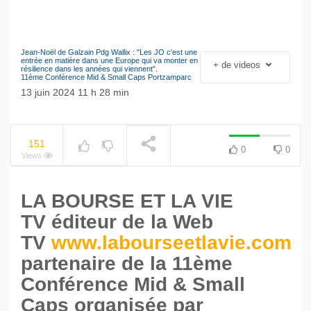
Jean-Noël de Galzain Pdg Wallix : "Les JO c'est une
Le séisme industriel
entrée en matière dans une Europe qui va monter en
+ de videos
NOW PLAYING
résilience dans les années qui viennent".
Volkswagen
11ème Conférence Mid & Small Caps Portzamparc
13 juin 2024 11 h 28 min
151
0
0
Views
LA BOURSE ET LA VIE
TV
éditeur de la Web
TV
www.labourseetlavie.com
partenaire de la 11ème
Conférence Mid & Small
Caps organisée par