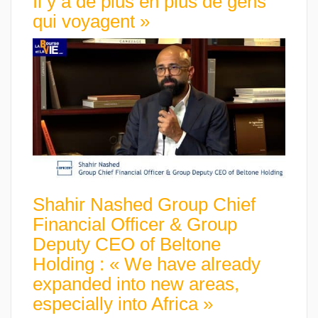
Il y a de plus en plus de gens
qui voyagent »
Shahir Nashed Group Chief
Financial Officer & Group
Deputy CEO of Beltone
Holding : « We have already
expanded into new areas,
especially into Africa »