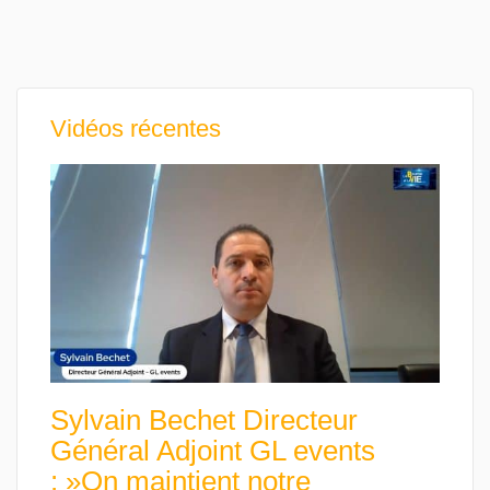
Vidéos récentes
Sylvain Bechet Directeur
Général Adjoint GL events
: »On maintient notre