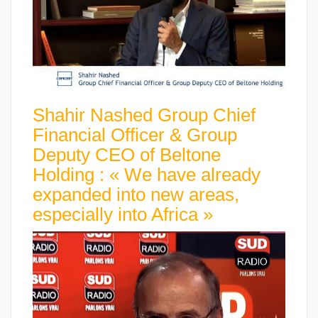
Shahir Nashed Group Chief
Financial Officer & Group
Deputy CEO of Beltone
Holding : « We have already
expanded into new areas,
especially into Africa »