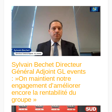
Sylvain Bechet Directeur
Général Adjoint GL events
: »On maintient notre
engagement d’améliorer
encore la rentabilité du
groupe »