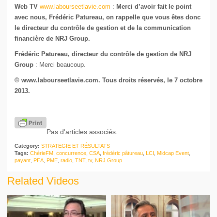
Web TV
www.labourseetlavie.com
:
Merci d’avoir fait le point
avec nous, Frédéric Patureau, on rappelle que vous êtes donc
le directeur du contrôle de gestion et de la communication
financière de NRJ Group.
Frédéric Patureau, directeur du contrôle de gestion de NRJ
Group
: Merci beaucoup.
© www.labourseetlavie.com. Tous droits réservés, le 7 octobre
2013.
Pas d'articles associés.
Category:
STRATEGIE ET RÉSULTATS
Tags:
ChérieFM
,
concurrence
,
CSA
,
frédéric pâtureau
,
LCI
,
Midcap Event
,
payant
,
PEA
,
PME
,
radio
,
TNT
,
tv
,
NRJ Group
Related Videos