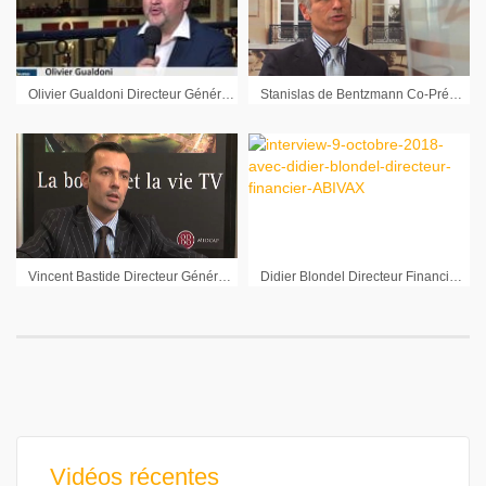
Olivier Gualdoni Directeur Général Drone Volt : « Notre business model est cohérent »
Stanislas de Bentzmann Co-Président Devoteam sur les résultats semestriels 2010
Vincent Bastide Directeur Général Bastide Le Confort Medical
Didier Blondel Directeur Financier Abivax : « Cela rééquilibre notre portefeuille »
Vidéos récentes