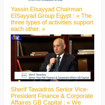
Yassin Elsayyad Chairman
ElSayyad Group Egypt : « The
three types of activities support
each other. »
Sherif Tawadros Senior Vice-
President Finance & Corporate
Affaires GB Capital : « We