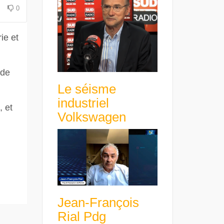
avance avec un frein à main !
croissance rentable
0
ie et
 de
Le séisme
industriel
, et
Volkswagen
Jean-François
Rial Pdg