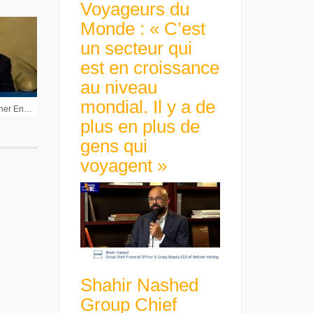
Voyageurs du
Monde : « C’est
un secteur qui
est en croissance
au niveau
mondial. Il y a de
Philippe Haffner Pdg Haffner Energy : « La mise en avant de notre centre d’essai et de formation de Marolles »
plus en plus de
gens qui
voyagent »
Shahir Nashed
Group Chief