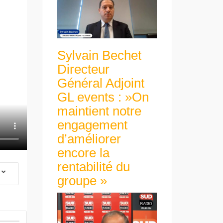
Sylvain Bechet
Directeur
Général Adjoint
GL events : »On
maintient notre
engagement
d’améliorer
encore la
rentabilité du
groupe »
 Group Chief
er & Group
 Beltone
 have already
Guillaume Gibault 
 new areas,
Marie Directrice Ex
Africa »
Euro numérique : la BCE
Slip Français : « Un