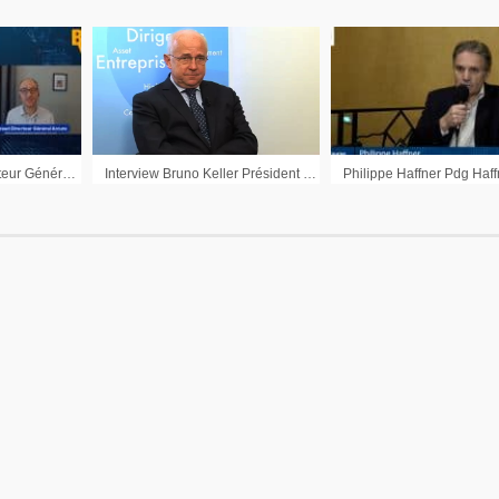
Franck Gayraud Directeur Général d’Arcure : « Nous arrivons à la fin de ce cycle d’investissement »
Interview Bruno Keller Président du Directoire ANF Immobilier