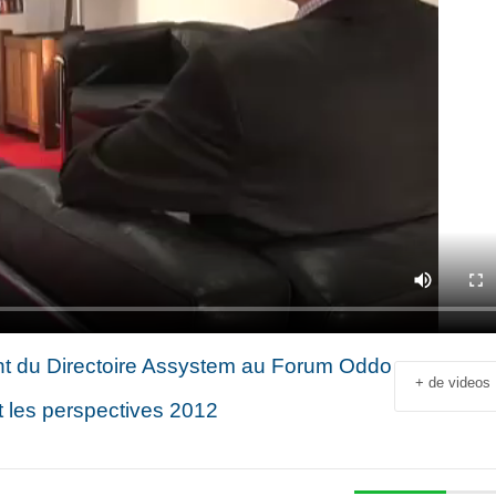
nt du Directoire Assystem au Forum Oddo
+ de videos
et les perspectives 2012
Jean-François Rial Pdg
Shahir Nashed
Voyageurs du Monde : « C’est
Financial Offic
un secteur qui est en
Deputy CEO of
croissance au niveau mondial.
Holding : « We
 industriel
Il y a de plus en plus de gens
expanded into
en
qui voyagent »
especially into 