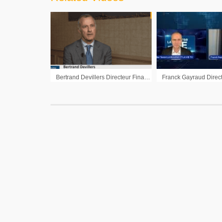
Bertrand Devillers Directeur Financier Fermentalg : « Un véritable décollage commercial du DHA »