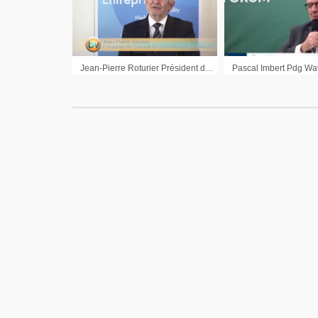
Jean-Pierre Roturier Président du Conseil de Surveillance Euromedis : « De la croissance externe dans l’activité principale »