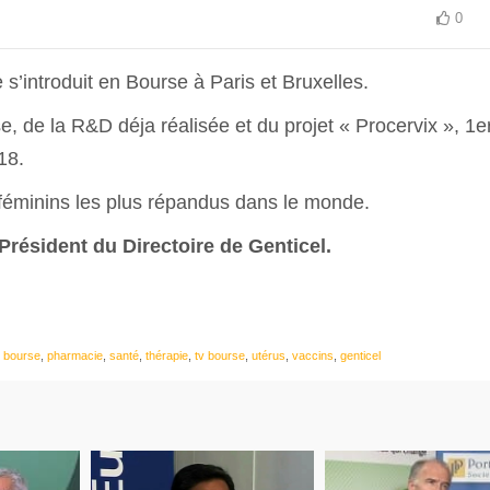
0
s’introduit en Bourse à Paris et Bruxelles.
se, de la R&D déja réalisée et du projet « Procervix », 1e
18.
 féminins les plus répandus dans le monde.
résident du Directoire de Genticel.
n bourse
,
pharmacie
,
santé
,
thérapie
,
tv bourse
,
utérus
,
vaccins
,
genticel