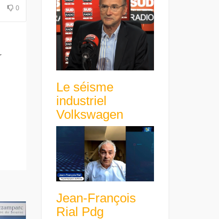
avance avec un frein à main !
croissance rentable
0
r
Le séisme
industriel
Volkswagen
Jean-François
Rial Pdg