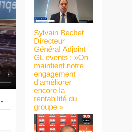
Sylvain Bechet
Directeur
Général Adjoint
GL events : »On
maintient notre
engagement
d’améliorer
encore la
rentabilité du
groupe »
 Group Chief
er & Group
 Beltone
 have already
Guillaume Gibault 
 new areas,
Marie Directrice Ex
Africa »
Euro numérique : la BCE
Slip Français : « Un