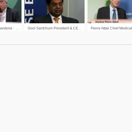
Pascal Imbert Pdg Wavestone : » Il va y avoir finalement des nouveaux paradigmes à développer »
Gool Santchurn President & CEO Envipco