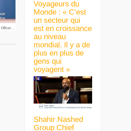
Voyageurs du
Monde : « C’est
un secteur qui
est en croissance
Pierre Attali Chief Medical Officer Sensorion : « Mettre en place les études de phase 2 pour nos deux programmes »
au niveau
mondial. Il y a de
plus en plus de
gens qui
voyagent »
Shahir Nashed
Group Chief