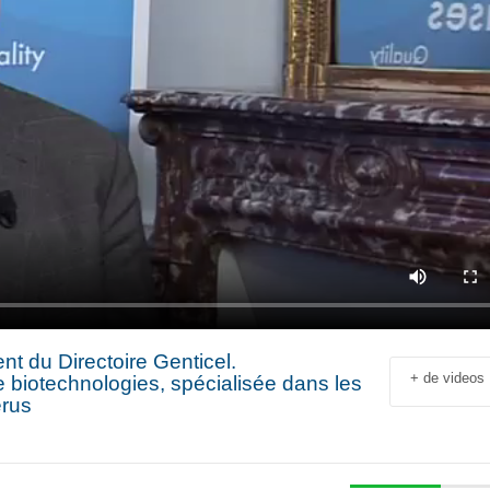
t du Directoire Genticel.
+ de videos
e biotechnologies, spécialisée dans les
érus
Jean-François Rial Pdg
Shahir Nashed
Voyageurs du Monde : « C’est
Financial Offic
un secteur qui est en
Deputy CEO of
croissance au niveau mondial.
Holding : « We
 industriel
Il y a de plus en plus de gens
expanded into
en
qui voyagent »
especially into 