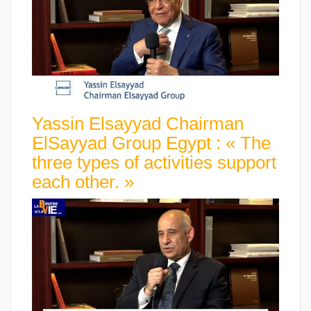
Yassin Elsayyad Chairman
ElSayyad Group Egypt : « The
three types of activities support
each other. »