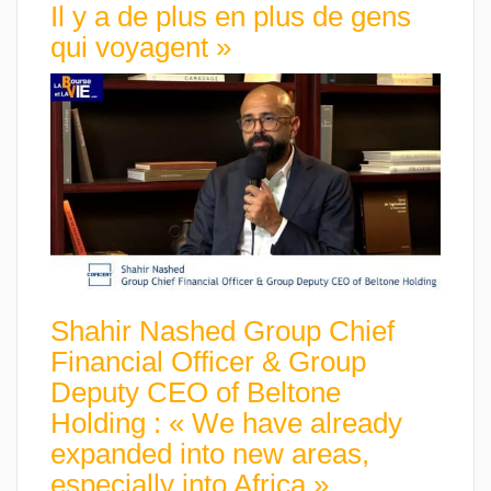
Il y a de plus en plus de gens
qui voyagent »
Shahir Nashed Group Chief
Financial Officer & Group
Deputy CEO of Beltone
Holding : « We have already
expanded into new areas,
especially into Africa »