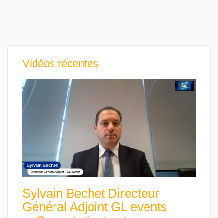
Vidéos récentes
Sylvain Bechet Directeur
Général Adjoint GL events