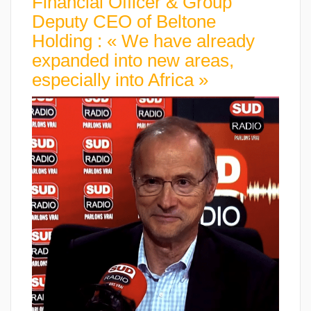
Financial Officer & Group
Deputy CEO of Beltone
Holding : « We have already
expanded into new areas,
especially into Africa »