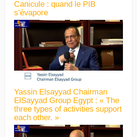
Canicule : quand le PIB
s’évapore
Yassin Elsayyad Chairman
ElSayyad Group Egypt : « The
three types of activities support
each other. »