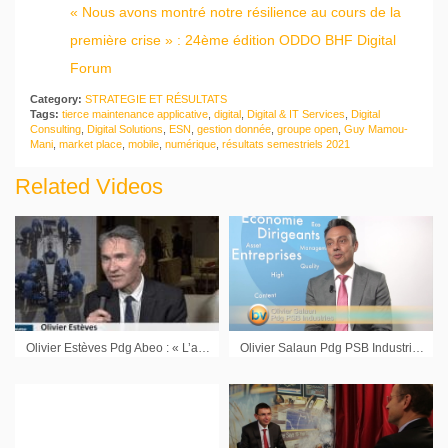
« Nous avons montré notre résilience au cours de la
première crise » : 24ème édition ODDO BHF Digital
Forum
Category:
STRATEGIE ET RÉSULTATS
Tags:
tierce maintenance applicative
,
digital
,
Digital & IT Services
,
Digital
Consulting
,
Digital Solutions
,
ESN
,
gestion donnée
,
groupe open
,
Guy Mamou-
Mani
,
market place
,
mobile
,
numérique
,
résultats semestriels 2021
Related Videos
Olivier Estèves Pdg Abeo : « L’année 2019 se présente très bien »
Olivier Salaun Pdg PSB Industries : « Notre volonté est bien d’optimiser le mix de croissance organique et externe »