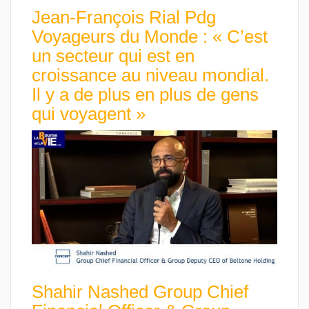
Jean-François Rial Pdg
Voyageurs du Monde : « C’est
un secteur qui est en
croissance au niveau mondial.
Il y a de plus en plus de gens
qui voyagent »
Shahir Nashed Group Chief