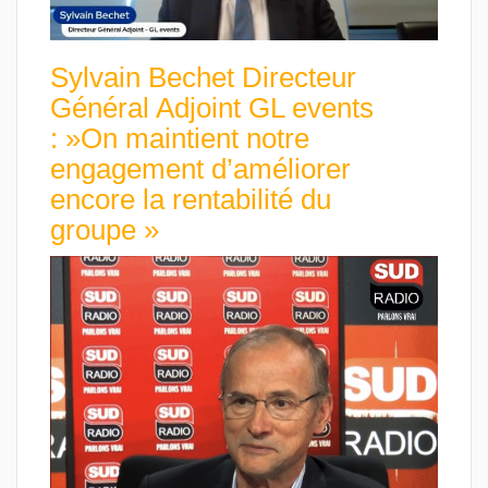
Sylvain Bechet Directeur
Général Adjoint GL events
: »On maintient notre
engagement d’améliorer
encore la rentabilité du
groupe »