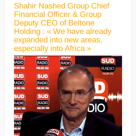
Shahir Nashed Group Chief
Financial Officer & Group
Deputy CEO of Beltone
Holding : « We have already
expanded into new areas,
especially into Africa »