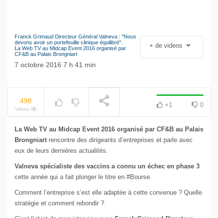
Franck Grimaud Directeur Général Valneva : "Nous
Le séisme industriel
devons avoir un portefeuille clinique équilibré".
+ de videos
NOW PLAYING
La Web TV au Midcap Event 2016 organisé par
Volkswagen
CF&B au Palais Brongniart
7 octobre 2016 7 h 41 min
498
+1
0
Views
La Web TV au Midcap Event 2016 organisé par CF&B au Palais
Brongniart
rencontre des dirigeants d’entreprises et parle avec
eux de leurs dernières actualités.
Valneva spécialiste des vaccins a connu un échec en phase 3
cette année qui a fait plonger le titre en #Bourse.
Comment l’entreprise s’est elle adaptée à cette convenue ? Quelle
stratégie et comment rebondir ?