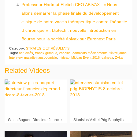
Professeur Hartmut Ehrlich CEO ABIVAX : « Nous
allons démarrer la phase finale du développement
clinique de notre vaccin thérapeutique contre l’hépatite
B chronique » : Biotech : nouvelle introduction en
Bourse pour la société Abivax sur Euronext Paris
Category:
STRATEGIE ET RÉSULTATS
Tags:
actualités
,
franck grimaud
,
vaccins
,
candidats médicaments
,
fièvre jaune
,
Interview
,
maladie nausocomiale
,
midcap
,
Midcap Event 2016
,
valneva
,
Zyka
Related Videos
Gilles Bogaert Directeur financier Pernod Ricard : « Les Etats-Unis sont très haut sur la liste mais aussi les marchés émergents »
Stanislas Veillet Pdg Biophytis : « La situation de cash nous permet de développer la société »