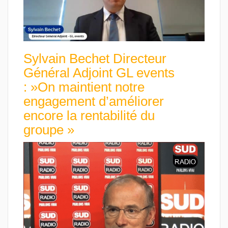
Sylvain Bechet Directeur
Général Adjoint GL events
: »On maintient notre
engagement d’améliorer
encore la rentabilité du
groupe »