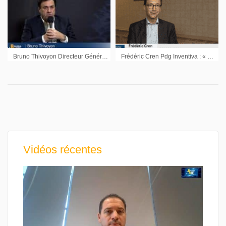
Bruno Thivoyon Directeur Général Groupe Beneteau : « Une croissance en valeur plus qu’une croissance dépendante du volume »
Frédéric Cren Pdg Inventiva : « Sur le marché de la Nash, il faut arriver au bon moment avec le bon produit »
Vidéos récentes