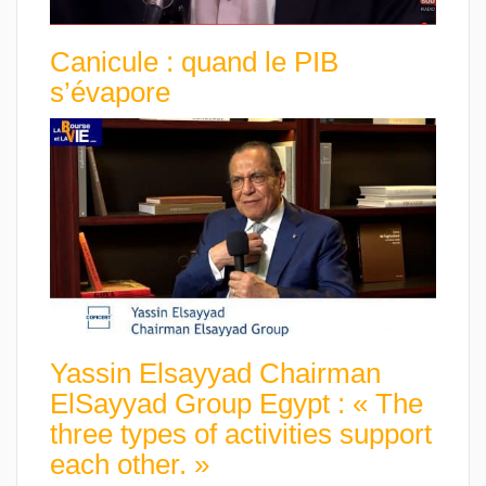
Canicule : quand le PIB
s’évapore
Yassin Elsayyad Chairman
ElSayyad Group Egypt : « The
three types of activities support
each other. »