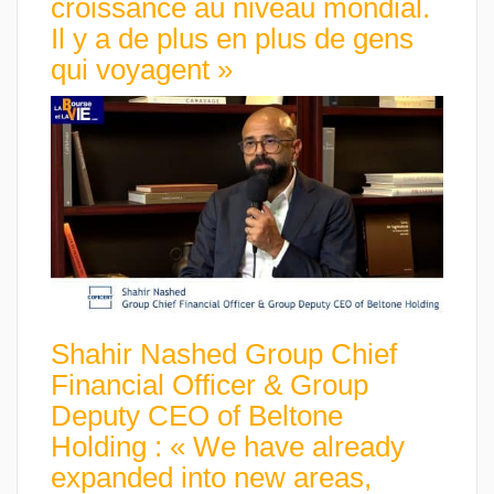
croissance au niveau mondial.
Il y a de plus en plus de gens
qui voyagent »
Shahir Nashed Group Chief
Financial Officer & Group
Deputy CEO of Beltone
Holding : « We have already
expanded into new areas,