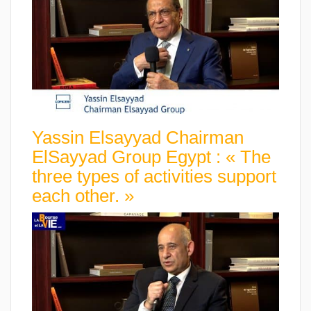
Yassin Elsayyad Chairman
ElSayyad Group Egypt : « The
three types of activities support
each other. »