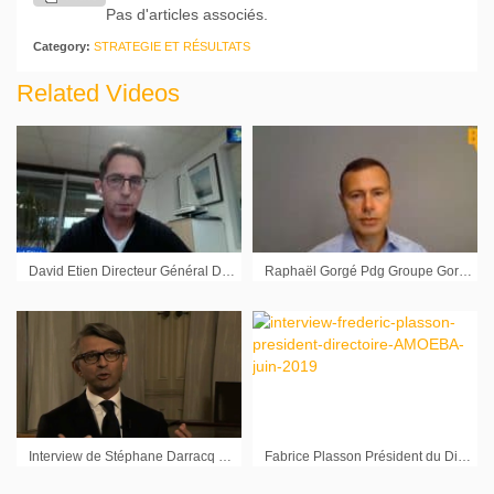
Pas d'articles associés.
Category:
STRATEGIE ET RÉSULTATS
Related Videos
David Etien Directeur Général Délégué Catana Group : »Ce qui est le plus précieux, c’est la trésorerie »
Raphaël Gorgé Pdg Groupe Gorgé : « Les perspectives de 2021 nous semblent assez bonnes »
Interview de Stéphane Darracq Pdg LedMediaGroup sur les résultats semestriels 2012
Fabrice Plasson Président du Directoire Amoeba : « La société développe ses trois applications »