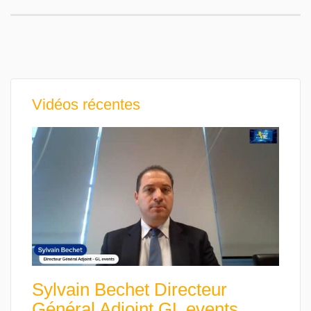
Vidéos récentes
Sylvain Bechet Directeur
Général Adjoint GL events