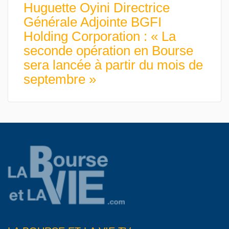
Huguette Oyini Directrice
Générale Adjointe BGFI
Holding Corporation : « La
seconde opération en Bourse
sera lancée à partir du mois de
septembre »