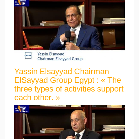
Yassin Elsayyad Chairman
ElSayyad Group Egypt : « The
three types of activities support
each other. »