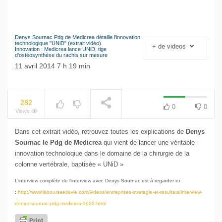
Denys Sournac Pdg de Medicrea détaille l'innovation
NOW PLAYING
Le séisme industriel
technologique "UNiD" (extrait vidéo).
+ de videos
Innovation : Medicrea lance UNiD, tige
Volkswagen
d'ostéosynthèse du rachis sur mesure
11 avril 2014 7 h 19 min
282
0
0
Views
Dans cet extrait vidéo, retrouvez toutes les explications de
Denys
Sournac le Pdg de Medicrea
qui vient de lancer une véritable
innovation technoloqiue dans le domaine de la chirurgie de la
colonne vertébrale, baptisée « UNiD »
L’interview complète de l’interview avec Denys Sournac est à regarder ici
:
http://www.labourseetlavie.com/videos/entreprises-strategie-et-resultats/interview-
denys-sournac-pdg-medicrea,1630.html