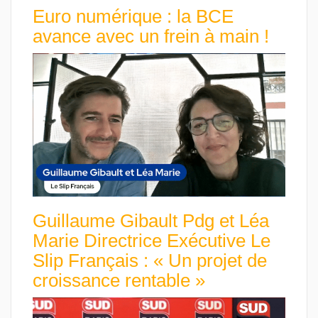
Euro numérique : la BCE
avance avec un frein à main !
Guillaume Gibault Pdg et Léa
Marie Directrice Exécutive Le
Slip Français : « Un projet de
croissance rentable »