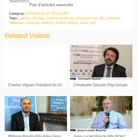
Pas d'articles associés.
Category:
STRATEGIE ET RÉSULTATS
Tags:
,
almed
,
chirurgie
,
colonne vertébrale
,
denys sournac
,
dos
,
interview
,
médecine
,
medicrea
,
medtech
,
ostéosynthèse
,
santé
,
unid
Related Videos
Charles Vilgrain Président du Directoire Agrogeneration
Christophe Gaussin Pdg Groupe Gaussin : « La priorité c’est de délivrer les stocks qui sont financés »
Philippe Baudry Pdg Artea Group : « Nous mesurons une attente des entreprises pour des immeubles environnementaux »
Jean-Lucien Rascle Pdg BOA Concept : « La priorité sur les nouveaux produits »