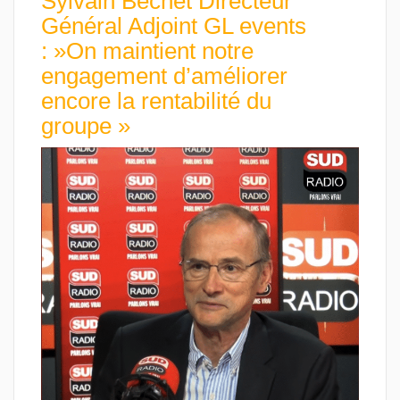
Sylvain Bechet Directeur
Général Adjoint GL events
: »On maintient notre
engagement d’améliorer
encore la rentabilité du
groupe »