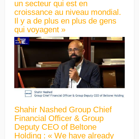
un secteur qui est en
croissance au niveau mondial.
Il y a de plus en plus de gens
qui voyagent »
Shahir Nashed Group Chief
Financial Officer & Group
Deputy CEO of Beltone
Holding : « We have already