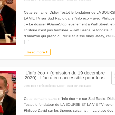
Cette semaine, Didier Testot le fondateur de LA BOUR
LA VIE TV sur Sud Radio dans l’info éco + avec Philippe
: – Le dossier #GameStop​, événement à Wall Street, et 
l’histoire n’est pas terminée. – Jeff Bezos, le fondateur
d’Amazon qui prend du recul et laisse Andy Jassy, celui 
[…]
Read more
L’info éco + (émission du 19 décembre
2020) : L'actu éco accessible pour tous
L'info Éco + présentée par Didier Testot sur Sud Radio
Cette semaine dans « l’info éco + » sur Sud Radio, Didi
Testot le fondateur de LA BOURSE ET LA VIE TV revien
Philippe David sur les thèmes suivants : – La place des