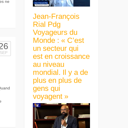
es ne
Jean-François
Rial Pdg
Voyageurs du
Monde : « C’est
26
un secteur qui
SEP
est en croissance
au niveau
mondial. Il y a de
plus en plus de
gens qui
 Quand
voyagent »
e