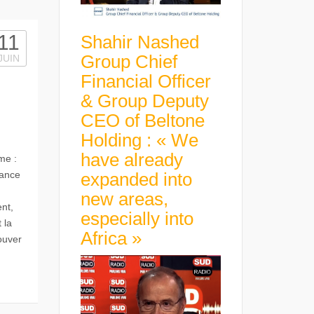
11
Shahir Nashed
Group Chief
JUIN
Financial Officer
& Group Deputy
CEO of Beltone
Holding : « We
have already
me :
rance
expanded into
new areas,
nt,
especially into
 la
Africa »
ouver