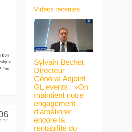
Vidéos récentes
s bon
Sylvain Bechet
amique
Directeur
 2 ème
Général Adjoint
GL events : »On
maintient notre
engagement
d’améliorer
06
encore la
FÉV
rentabilité du