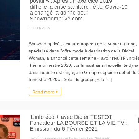
positif » : Après un exercice 2019
difficile la crise sanitaire lié au Covid-19
a changé la donne pour
Showrroomprivé.com
L'INTERVIEW
Showroomprivé , acteur européen de la vente en ligne,
spécialisé dans l’offre mode à destination de la Digital
Woman, a annoncé cette semaine « avoir réalisé un trè
4 ème trimestre 2020, confirmant ainsi l’excellente dyn
dans laquelle est engagé le Groupe depuis le début du
trimestre 2020« . Selon le groupe, « la […]
Read more
L’info éco + avec Didier TESTOT
Fondateur LA BOURSE ET LA VIE TV :
Emission du 6 Février 2021
L'info Éco + présentée par Didier Testot sur Sud Radio