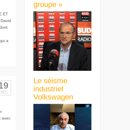
groupe »
SE ET
 David
dont
qui a
Le séisme
19
industriel
DÉC
Volkswagen
er
t avec