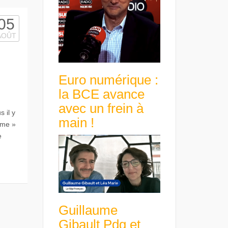
05
AOÛT
Euro numérique :
la BCE avance
avec un frein à
s il y
main !
ème »
e
Guillaume
Gibault Pdg et