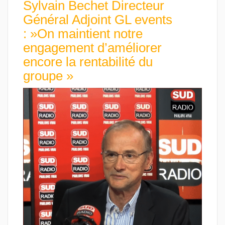
Sylvain Bechet Directeur
Général Adjoint GL events
: »On maintient notre
engagement d’améliorer
encore la rentabilité du
groupe »