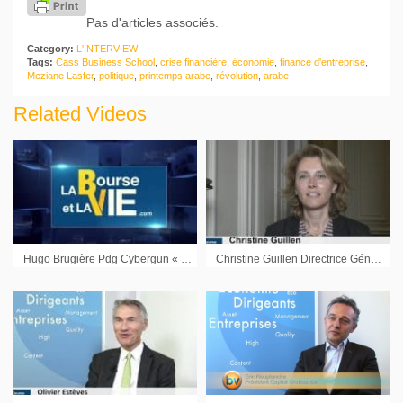
Pas d'articles associés.
Category:
L'INTERVIEW
Tags:
Cass Business School
,
crise financière
,
économie
,
finance d'entreprise
,
Meziane Lasfer
,
politique
,
printemps arabe
,
révolution
,
arabe
Related Videos
Hugo Brugière Pdg Cybergun « une situation financière saine, une croissance retrouvée, une profitabilité également retrouvée. »
Christine Guillen Directrice Générale Elsalys : « Nous avons un produit proche de l’enregistrement »