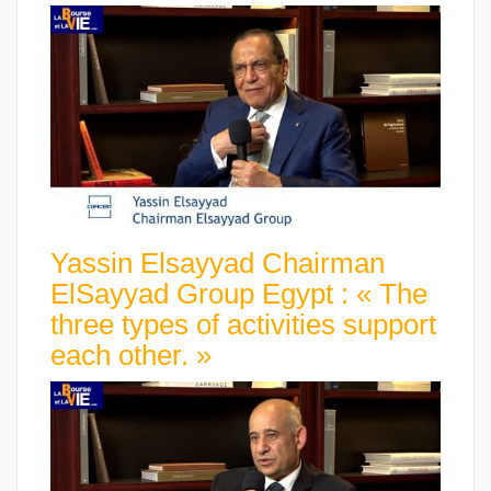
Yassin Elsayyad Chairman
ElSayyad Group Egypt : « The
three types of activities support
each other. »