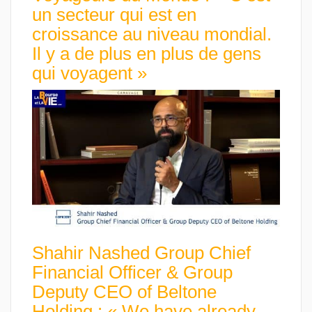
un secteur qui est en
croissance au niveau mondial.
Il y a de plus en plus de gens
qui voyagent »
Shahir Nashed Group Chief
Financial Officer & Group
Deputy CEO of Beltone
Holding : « We have already