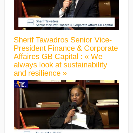
Sherif Tawadros Senior Vice-
President Finance & Corporate
Affaires GB Capital : « We
always look at sustainability
and resilience »