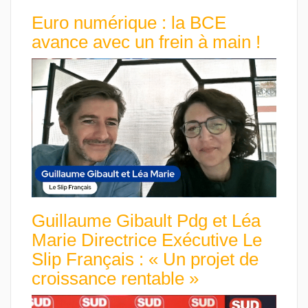
Euro numérique : la BCE
avance avec un frein à main !
Guillaume Gibault Pdg et Léa
Marie Directrice Exécutive Le
Slip Français : « Un projet de
croissance rentable »