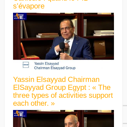
s’évapore
Yassin Elsayyad Chairman
ElSayyad Group Egypt : « The
three types of activities support
each other. »