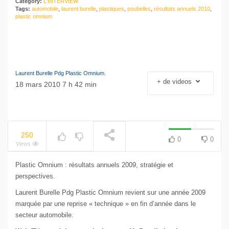
Category:
L'INTERVIEW
Tags:
automobile
,
laurent burelle
,
plastiques
,
poubelles
,
résultats annuels 2010
,
plastic omnium
Laurent Burelle Pdg Plastic Omnium.
+ de videos
18 mars 2010 7 h 42 min
250
0
0
Views
Plastic Omnium : résultats annuels 2009, stratégie et
perspectives.
Laurent Burelle Pdg Plastic Omnium revient sur une année 2009
marquée par une reprise « technique » en fin d’année dans le
secteur automobile.