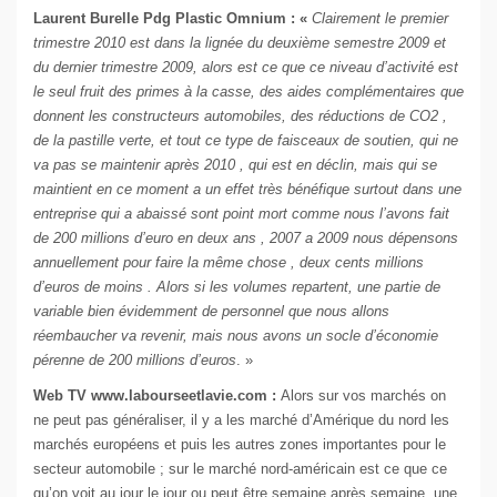
Laurent Burelle Pdg Plastic Omnium : «
Clairement le premier
trimestre 2010 est dans la lignée du deuxième semestre 2009 et
du dernier trimestre 2009, alors est ce que ce niveau d’activité est
le seul fruit des primes à la casse, des aides complémentaires que
donnent les constructeurs automobiles, des réductions de CO2 ,
de la pastille verte, et tout ce type de faisceaux de soutien, qui ne
va pas se maintenir après 2010 , qui est en déclin, mais qui se
maintient en ce moment a un effet très bénéfique surtout dans une
entreprise qui a abaissé sont point mort comme nous l’avons fait
de 200 millions d’euro en deux ans , 2007 a 2009 nous dépensons
annuellement pour faire la même chose , deux cents millions
d’euros de moins . Alors si les volumes repartent, une partie de
variable bien évidemment de personnel que nous allons
réembaucher va revenir, mais nous avons un socle d’économie
pérenne de 200 millions d’euros
. »
Web TV www.labourseetlavie.com :
Alors sur vos marchés on
ne peut pas généraliser, il y a les marché d’Amérique du nord les
marchés européens et puis les autres zones importantes pour le
secteur automobile ; sur le marché nord-américain est ce que ce
qu’on voit au jour le jour ou peut être semaine après semaine, une