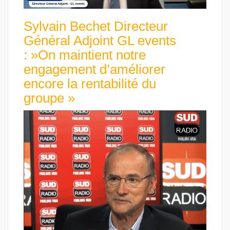
Sylvain Bechet Directeur
Général Adjoint GL events
: »On maintient notre
engagement d’améliorer
encore la rentabilité du
groupe »