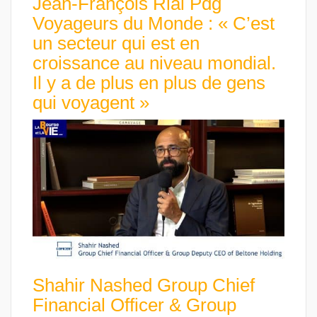
Jean-François Rial Pdg
Voyageurs du Monde : « C’est
un secteur qui est en
croissance au niveau mondial.
Il y a de plus en plus de gens
qui voyagent »
Shahir Nashed Group Chief
Financial Officer & Group