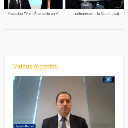
Magazine TV « L’Économie en VO » : Débat économique avec Maryse Aulagnon (Groupe Affine) et Pascal Imbert (Solucom) : 3ème partie
Les entreprises et la Mondialisation, 1ère partie dans le Magazine TV « L’Économie en VO »
Vidéos récentes