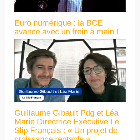
Euro numérique : la BCE
avance avec un frein à main !
Guillaume Gibault Pdg et Léa
Marie Directrice Exécutive Le
Slip Français : « Un projet de
croissance rentable »