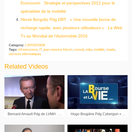
Econocom : Stratégie et perspectives 2012 pour le
spécialiste de la mobilité
Hervé Borgoltz Pdg DBT : « Une nouvelle borne de
recharge rapide, avec plusieurs utilisateurs » : La Web
Tv au Mondial de l'Automobile 2016
Category:
L'INTERVIEW
Tags:
infrastructure
,
IT
,
jean-maurice fritsch
,
conseil
,
m&a
,
mobilité
,
osiatis
,
services informatiques
Related Videos
Bernard Arnault Pdg de LVMH : « Je suis confiant à moyen terme sur l’évolution de la Chine »
Hugo Brugière Pdg Cybergun « une situation financière saine, une croissance retrouvée, une profitabilité également retrouvée. »