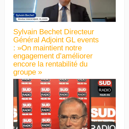
Sylvain Bechet Directeur
Général Adjoint GL events
: »On maintient notre
engagement d’améliorer
encore la rentabilité du
groupe »