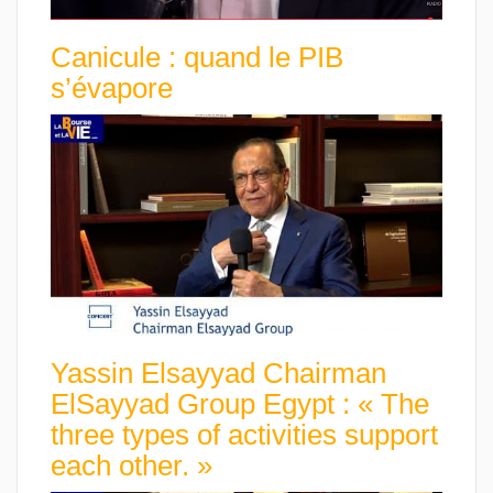
Canicule : quand le PIB
s’évapore
Yassin Elsayyad Chairman
ElSayyad Group Egypt : « The
three types of activities support
each other. »