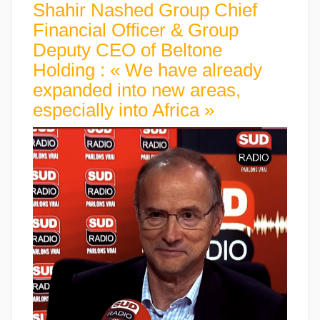
Shahir Nashed Group Chief
Financial Officer & Group
Deputy CEO of Beltone
Holding : « We have already
expanded into new areas,
especially into Africa »