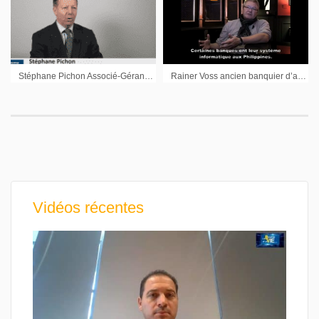
Stéphane Pichon Associé-Gérant Your Care Consult : « L’intérêt des investisseurs demeure »
Rainer Voss ancien banquier d’affaires : « Les pays ne font pas faillite parce qu’ils ne peuvent plus payer, mais parce qu’on pense qu’ils ne peuvent plus payer »
Vidéos récentes