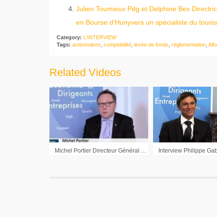
Julien Toumieux Pdg et Delphine Bex Directric
en Bourse d'Hunyvers un spécialiste du touris
Category:
L'INTERVIEW
Tags:
actionnaires
,
comptabilité
,
levée de fonds
,
réglementation
,
Alf
Related Videos
Michel Portier Directeur Général Agritel : « Le bassin de fixation des prix n’est plus sur Chicago, mais sur la mer Noire »