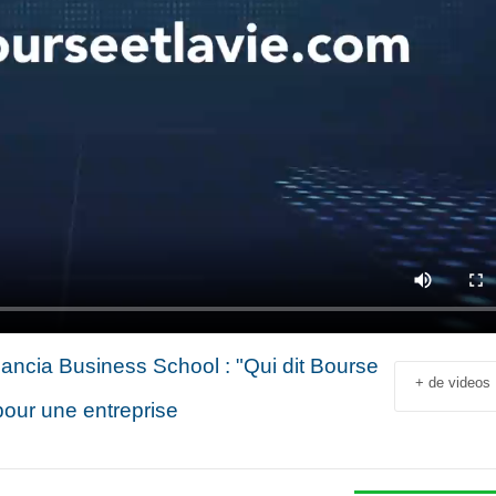
ancia Business School : "Qui dit Bourse
+ de videos
pour une entreprise
Jean-François Rial Pdg
Shahir Nashed
Voyageurs du Monde : « C’est
Financial Offic
un secteur qui est en
Deputy CEO of
croissance au niveau mondial.
Holding : « We
 industriel
Il y a de plus en plus de gens
expanded into
en
qui voyagent »
especially into 