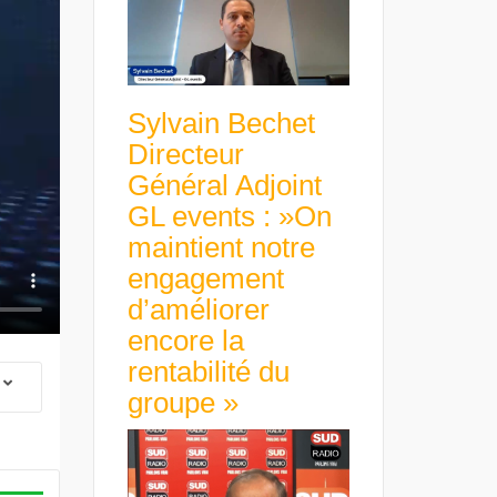
Sylvain Bechet
Directeur
Général Adjoint
GL events : »On
maintient notre
engagement
d’améliorer
encore la
rentabilité du
groupe »
 Group Chief
er & Group
 Beltone
 have already
Guillaume Gibault 
 new areas,
Marie Directrice Ex
Africa »
Euro numérique : la BCE
Slip Français : « Un