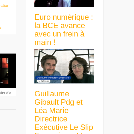
uction
Euro numérique :
la BCE avance
e
avec un frein à
main !
Guillaume
Rainer Voss ancien banquier d’affaires : « Je suis inquiet des conséquences sociales de cette situation »
Gibault Pdg et
Léa Marie
Directrice
Exécutive Le Slip