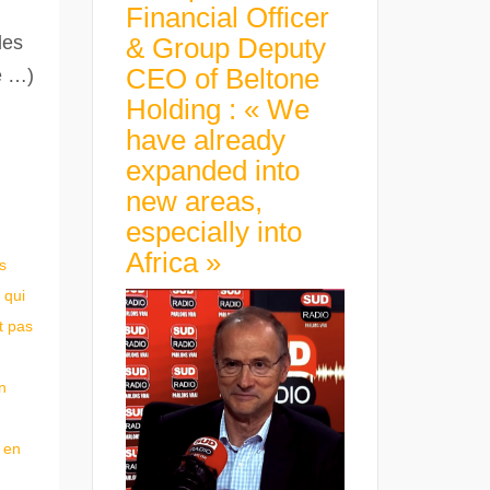
Financial Officer
des
& Group Deputy
CEO of Beltone
e …)
Holding : « We
have already
expanded into
new areas,
especially into
Africa »
s
 qui
t pas
n
n en