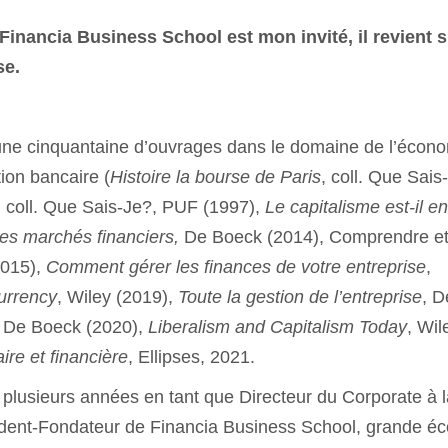
inancia Business School est mon invité, il revient s
se.
’une cinquantaine d’ouvrages dans le domaine de l’écon
ion bancaire (
Histoire la bourse de Paris
, coll. Que Sais-
, coll. Que Sais-Je?, PUF (1997),
Le capitalisme est-il e
s marchés financiers,
De Boeck (2014), Comprendre e
2015),
Comment gérer les finances de votre entreprise
,
urrency
, Wiley (2019),
Toute la gestion de l’entreprise
, D
, De Boeck (2020),
Liberalism and Capitalism Today
, Wil
ire et financière
, Ellipses, 2021.
plusieurs années en tant que Directeur du Corporate à l
ident-Fondateur de Financia Business School, grande éc