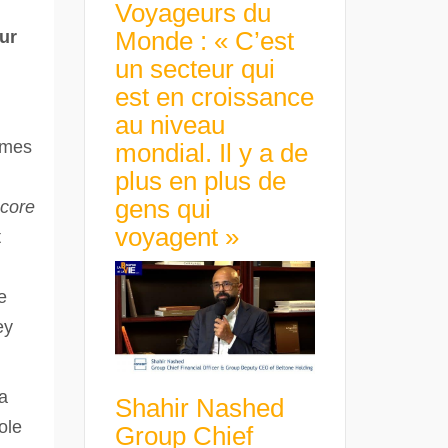
Voyageurs du
Monde : « C’est
ur
un secteur qui
est en croissance
au niveau
omes
mondial. Il y a de
plus en plus de
gens qui
ncore
voyagent »
t
e
ey
a
Shahir Nashed
ole
Group Chief