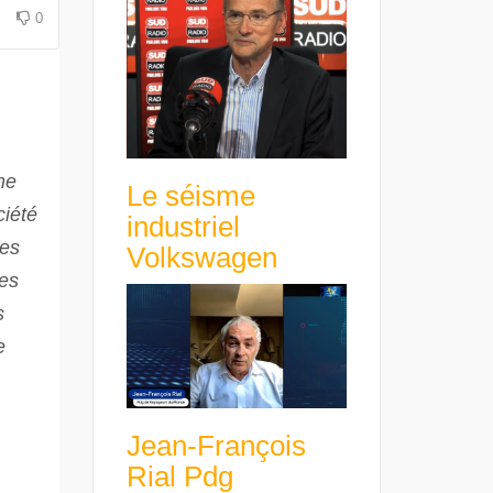
avance avec un frein à main !
croissance rentable
0
me
Le séisme
ciété
industriel
ses
Volkswagen
des
s
e
Jean-François
Rial Pdg