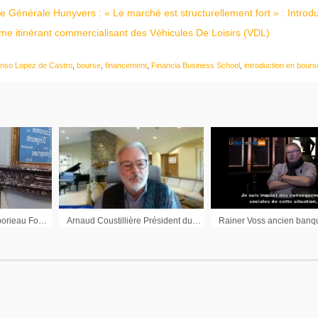
e Générale Hunyvers : « Le marché est structurellement fort » : Introd
me itinérant commercialisant des Véhicules De Loisirs (VDL)
onso Lopez de Castro
,
bourse
,
financement
,
Financia Business School
,
introduction en bours
Interview Philippe Gaborieau Fondateur Happy Capital
Arnaud Coustillière Président du Pôle d’Excellence Cyber : « Tous les DSI, quelle que soit leur structure, doivent réfléchir à comment ils vont faire évoluer l’architecture de leurs systèmes d’information »