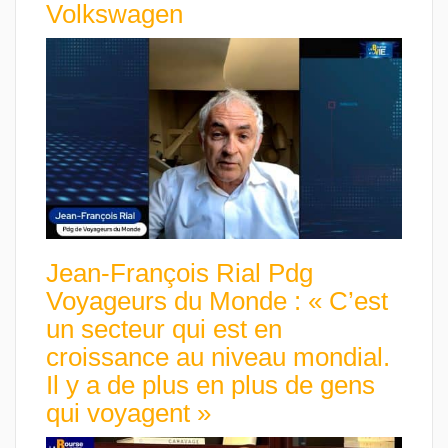
Volkswagen
Jean-François Rial Pdg
Voyageurs du Monde : « C’est
un secteur qui est en
croissance au niveau mondial.
Il y a de plus en plus de gens
qui voyagent »