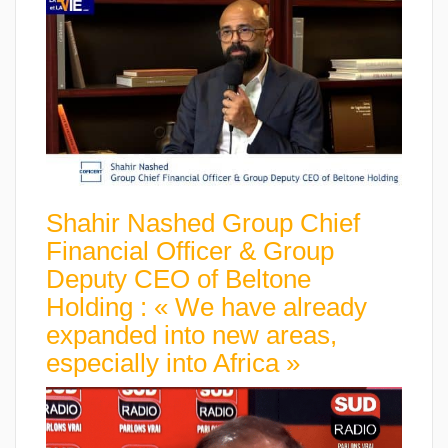
Shahir Nashed Group Chief
Financial Officer & Group
Deputy CEO of Beltone
Holding : « We have already
expanded into new areas,
especially into Africa »