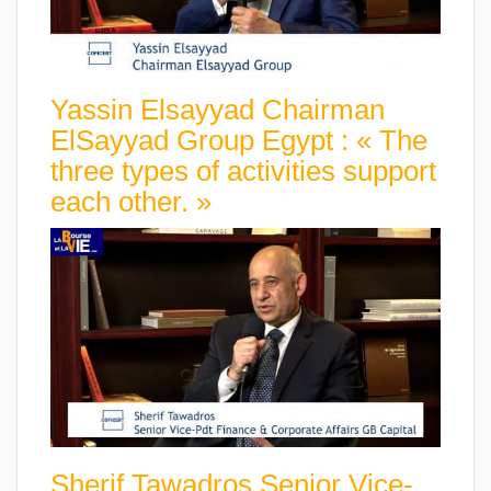
Yassin Elsayyad Chairman
ElSayyad Group Egypt : « The
three types of activities support
each other. »
Sherif Tawadros Senior Vice-