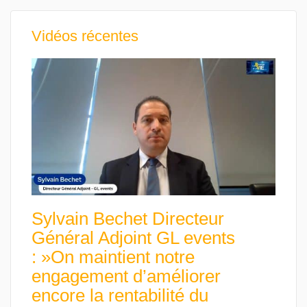
Vidéos récentes
Sylvain Bechet Directeur
Général Adjoint GL events
: »On maintient notre
engagement d’améliorer
encore la rentabilité du