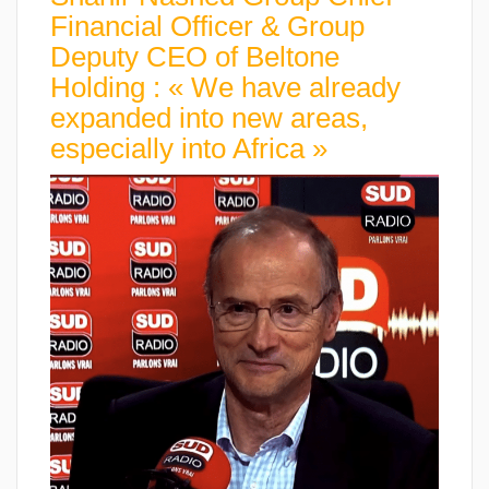
Financial Officer & Group
Deputy CEO of Beltone
Holding : « We have already
expanded into new areas,
especially into Africa »