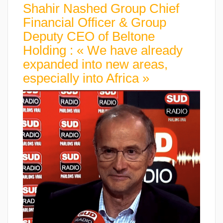
Shahir Nashed Group Chief
Financial Officer & Group
Deputy CEO of Beltone
Holding : « We have already
expanded into new areas,
especially into Africa »