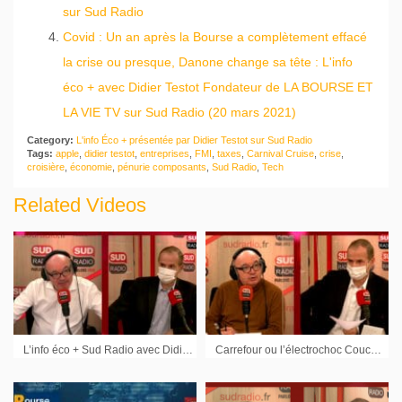
sur Sud Radio
Covid : Un an après la Bourse a complètement effacé
la crise ou presque, Danone change sa tête : L'info
éco + avec Didier Testot Fondateur de LA BOURSE ET
LA VIE TV sur Sud Radio (20 mars 2021)
Category:
L'info Éco + présentée par Didier Testot sur Sud Radio
Tags:
apple
,
didier testot
,
entreprises
,
FMI
,
taxes
,
Carnival Cruise
,
crise
,
croisière
,
économie
,
pénurie composants
,
Sud Radio
,
Tech
Related Videos
L’info éco + Sud Radio avec Didier Testot LA BOURSE ET LA VIE TV (émission du 21 novembre 2020)
Carrefour ou l’électrochoc Couche-Tard à la Bourse de Paris