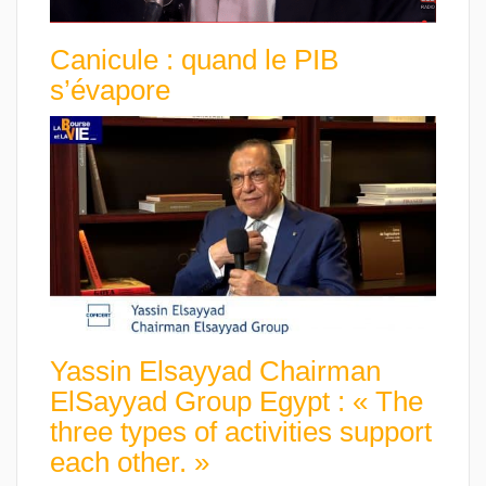
Canicule : quand le PIB
s’évapore
Yassin Elsayyad Chairman
ElSayyad Group Egypt : « The
three types of activities support
each other. »