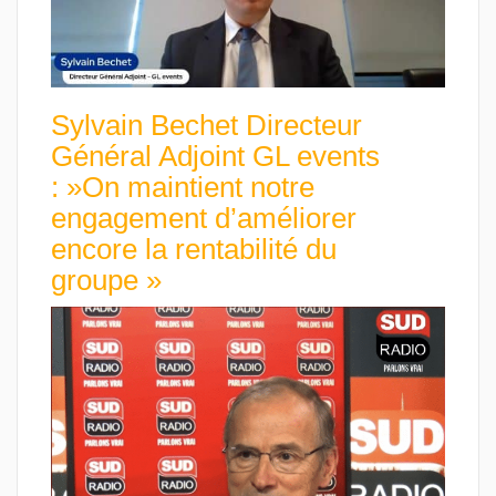
Sylvain Bechet Directeur
Général Adjoint GL events
: »On maintient notre
engagement d’améliorer
encore la rentabilité du
groupe »