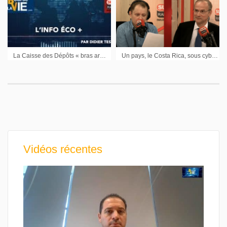
La Caisse des Dépôts « bras armé » de l’Etat vient au secours d’Orpea cotée en Bourse – Cybersécurité bilan et perspectives 2023
Un pays, le Costa Rica, sous cyberattaque – Inflation et marchés – La renaissance de Scout par VW dans l’automobile
Vidéos récentes