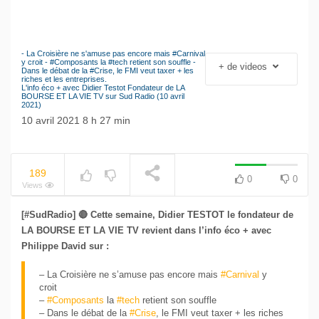
- La Croisière ne s'amuse pas encore mais #Carnival
Le séisme industriel
y croit - #Composants la #tech retient son souffle -
+ de videos
NOW PLAYING
Dans le débat de la #Crise, le FMI veut taxer + les
Volkswagen
riches et les entreprises.
L'info éco + avec Didier Testot Fondateur de LA
BOURSE ET LA VIE TV sur Sud Radio (10 avril
2021)
10 avril 2021 8 h 27 min
189
0
0
Views
[#SudRadio] 🔴 Cette semaine, Didier TESTOT le fondateur de
LA BOURSE ET LA VIE TV revient dans l’info éco + avec
Philippe David sur :
– La Croisière ne s’amuse pas encore mais
#Carnival
y
croit
–
#Composants
la
#tech
retient son souffle
– Dans le débat de la
#Crise
, le FMI veut taxer + les riches