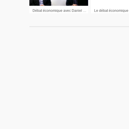
Débat économique avec Daniel Karyotis (Banque Palatine) et Christian Poyau (Micropole) : 3ème partie