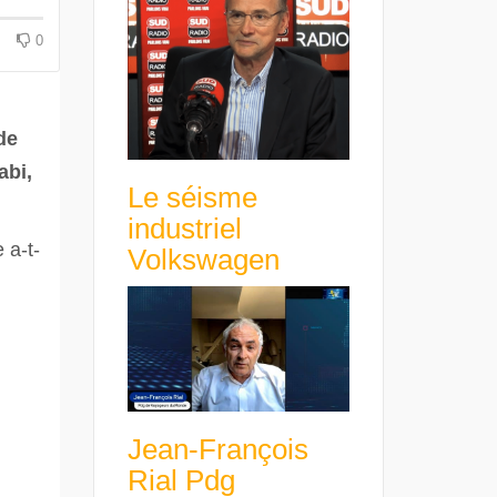
avance avec un frein à main !
croissance rentable
0
de
abi,
Le séisme
industriel
 a-t-
Volkswagen
Jean-François
Rial Pdg