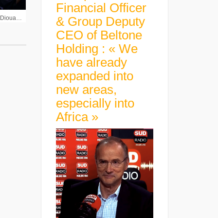
Financial Officer
& Group Deputy
L’Économie en VO : Marc Diouane Executive Vice-Président PTC et Edouard Fourcade Directeur Général SAS Institute (3ème partie)
CEO of Beltone
Holding : « We
have already
expanded into
new areas,
especially into
Africa »