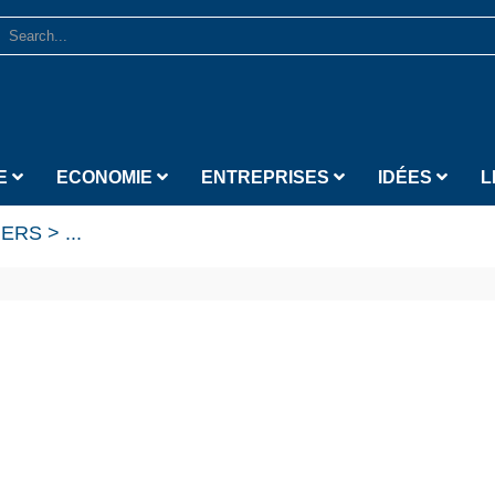
E
ECONOMIE
ENTREPRISES
IDÉES
L
IERS
>
...
Lecteur vidéo