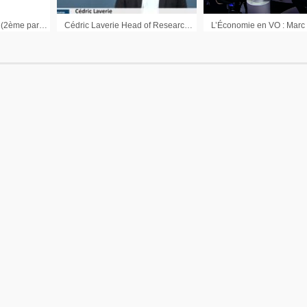
Le débat économique (2ème partie)
Cédric Laverie Head of Research France ISS : « Aux USA quasiment n’importe qui peut déposer une résolution »