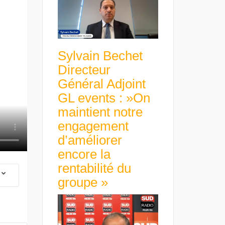
Sylvain Bechet
Directeur
Général Adjoint
GL events : »On
maintient notre
engagement
d’améliorer
encore la
rentabilité du
groupe »
 Group Chief
er & Group
 Beltone
 have already
Guillaume Gibault 
 new areas,
Marie Directrice Ex
Africa »
Euro numérique : la BCE
Slip Français : « Un