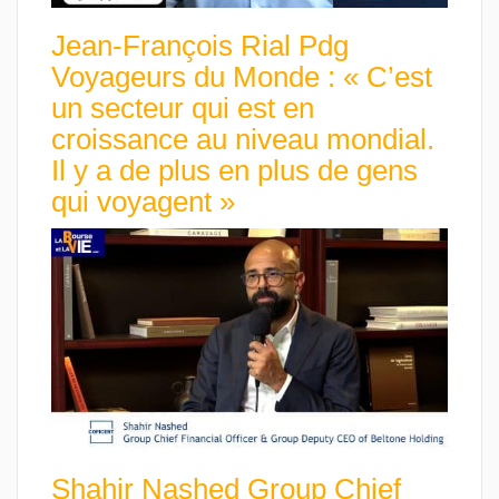
Jean-François Rial Pdg
Voyageurs du Monde : « C’est
un secteur qui est en
croissance au niveau mondial.
Il y a de plus en plus de gens
qui voyagent »
Shahir Nashed Group Chief