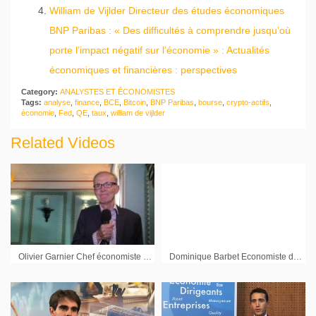
William de Vijlder Directeur des études économiques
BNP Paribas : « Des difficultés à comprendre jusqu’où
porte l’impact négatif sur l’économie » : Actualités
économiques et financières : perspectives
Category:
ANALYSTES ET ÉCONOMISTES
Tags:
analyse
,
finance
,
BCE
,
Bitcoin
,
BNP Paribas
,
bourse
,
crypto-actifs
,
économie
,
Fed
,
QE
,
taux
,
william de vijlder
Related Videos
Olivier Garnier Chef économiste Société Générale : « La Chine et les Etats-Unis font partie des risques »
Dominique Barbet Economiste de marchés BNP Paribas