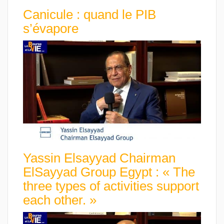
Canicule : quand le PIB
s’évapore
Yassin Elsayyad Chairman
ElSayyad Group Egypt : « The
three types of activities support
each other. »