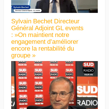
Sylvain Bechet Directeur
Général Adjoint GL events
: »On maintient notre
engagement d’améliorer
encore la rentabilité du
groupe »