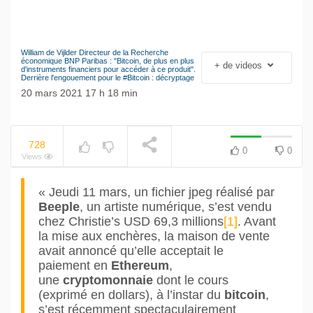
William de Vijlder Directeur de la Recherche
Le séisme industriel
économique BNP Paribas : "Bitcoin, de plus en plus
+ de videos
NOW PLAYING
d'instruments financiers pour accéder à ce produit".
Volkswagen
Derrière l'engouement pour le #Bitcoin : décryptage
20 mars 2021 17 h 18 min
728
0
0
Views
« Jeudi 11 mars, un fichier jpeg réalisé par
Beeple
, un artiste numérique, s’est vendu
chez Christie’s USD 69,3 millions
[1]
. Avant
la mise aux enchères, la maison de vente
avait annoncé qu’elle acceptait le
paiement en
Ethereum
,
une
cryptomonnaie
dont le cours
(exprimé en dollars), à l’instar du
bitcoin
,
s’est récemment spectaculairement