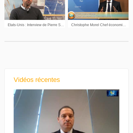
Etats-Unis : Interview de Pierre Sabatier Co-fondateur de PrimeView
Christophe Morel Chef économiste Groupama AM : « La Fed va démarrer son resserrement monétaire plus tôt que ce que pense le marché »
Vidéos récentes