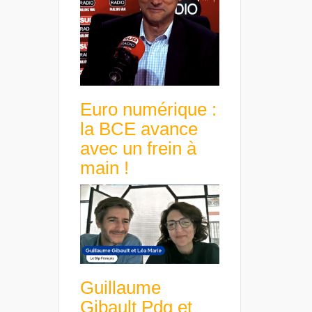
Euro numérique :
la BCE avance
avec un frein à
main !
Guillaume
Gibault Pdg et