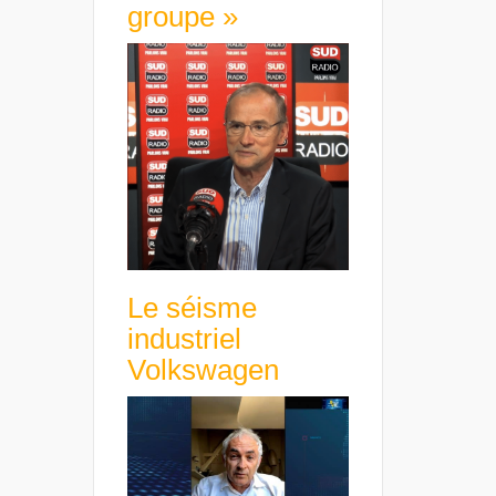
groupe »
Le séisme
industriel
Volkswagen