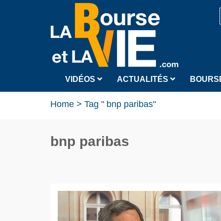
VIDÉOS
ACTUALITÉS
BOURS
Home
>
Tag " bnp paribas"
bnp paribas