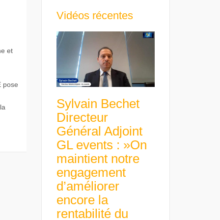
Vidéos récentes
ne et
E pose
Sylvain Bechet
la
Directeur
Général Adjoint
GL events : »On
maintient notre
engagement
d’améliorer
encore la
rentabilité du