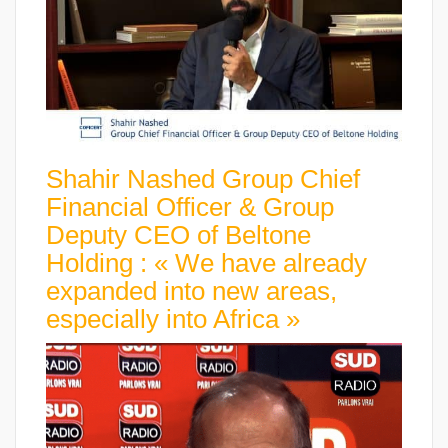
Shahir Nashed Group Chief
Financial Officer & Group
Deputy CEO of Beltone
Holding : « We have already
expanded into new areas,
especially into Africa »