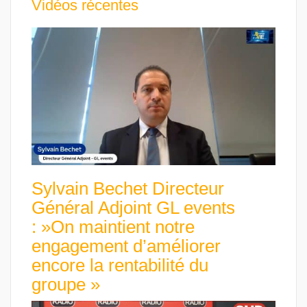
Vidéos récentes
Sylvain Bechet Directeur
Général Adjoint GL events
: »On maintient notre
engagement d’améliorer
encore la rentabilité du
groupe »