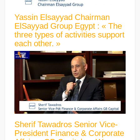
Yassin Elsayyad Chairman
ElSayyad Group Egypt : « The
three types of activities support
each other. »
Sherif Tawadros Senior Vice-
President Finance & Corporate