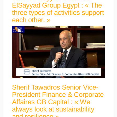
ElSayyad Group Egypt : « The
three types of activities support
each other. »
Sherif Tawadros Senior Vice-
President Finance & Corporate
Affaires GB Capital : « We
always look at sustainability
and resilience »