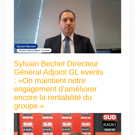
Sylvain Bechet Directeur
Général Adjoint GL events
: »On maintient notre
engagement d’améliorer
encore la rentabilité du
groupe »