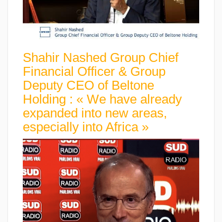
Shahir Nashed Group Chief
Financial Officer & Group
Deputy CEO of Beltone
Holding : « We have already
expanded into new areas,
especially into Africa »