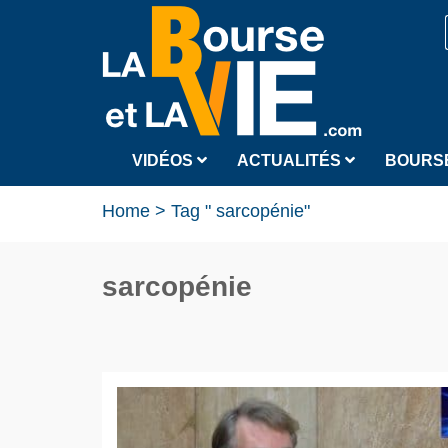
VIDÉOS
ACTUALITÉS
BOURS
Home
>
Tag " sarcopénie"
sarcopénie