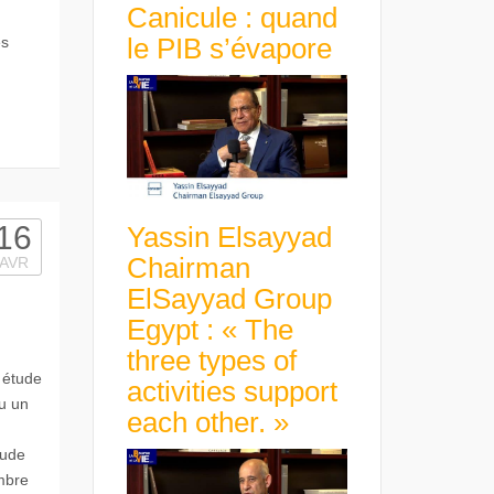
Canicule : quand
le PIB s’évapore
es
16
Yassin Elsayyad
Chairman
AVR
ElSayyad Group
Egypt : « The
three types of
n étude
activities support
u un
each other. »
tude
mbre