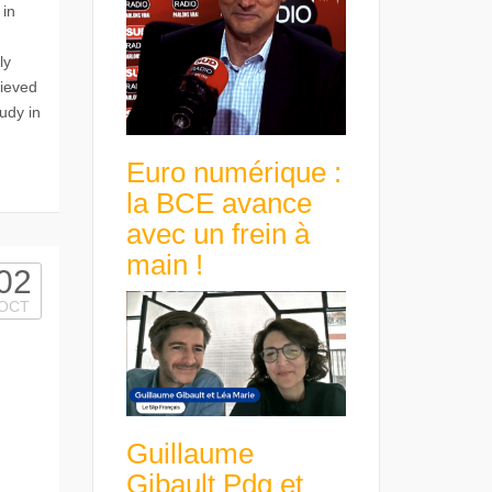
 in
ly
hieved
udy in
Euro numérique :
la BCE avance
avec un frein à
main !
02
OCT
Guillaume
Gibault Pdg et