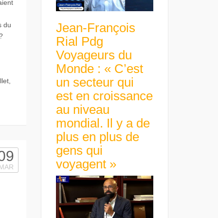
aient
Jean-François
s du
?
Rial Pdg
Voyageurs du
Monde : « C’est
un secteur qui
let,
est en croissance
au niveau
mondial. Il y a de
plus en plus de
gens qui
09
voyagent »
MAR