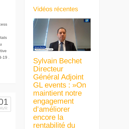
Vidéos récentes
cess
tats
du
tive
d-19 .
Sylvain Bechet
Directeur
Général Adjoint
GL events : »On
maintient notre
engagement
01
d’améliorer
AVR
encore la
rentabilité du