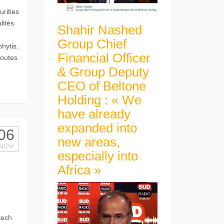
rities
lités
Shahir Nashed
Group Chief
hytis.
Financial Officer
toutes
& Group Deputy
CEO of Beltone
Holding : « We
have already
expanded into
06
new areas,
NOV
especially into
Africa »
tech