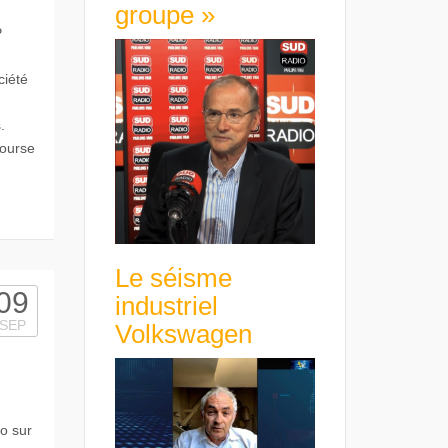
groupe »
P
ciété
.
Bourse
Le séisme
09
industriel
SEP
Volkswagen
éo sur