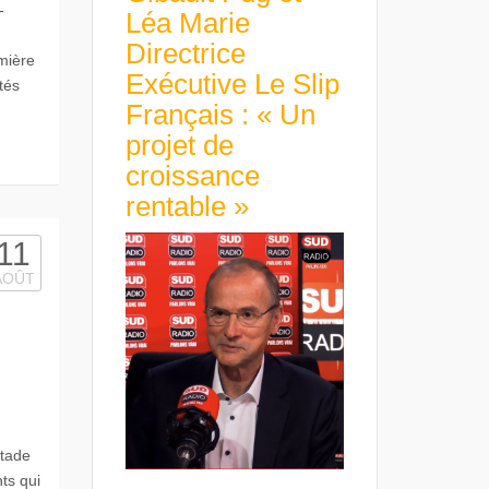
-
Léa Marie
Directrice
emière
Exécutive Le Slip
tés
Français : « Un
projet de
croissance
rentable »
11
AOÛT
stade
ts qui