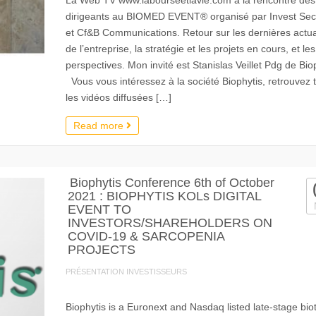
La Web TV www.labourseetlavie.com à la rencontre des
dirigeants au BIOMED EVENT® organisé par Invest Secu
et Cf&B Communications. Retour sur les dernières actua
de l’entreprise, la stratégie et les projets en cours, et les
perspectives. Mon invité est Stanislas Veillet Pdg de Biop
Vous vous intéressez à la société Biophytis, retrouvez 
les vidéos diffusées […]
Read more
Biophytis Conference 6th of October
2021 : BIOPHYTIS KOLs DIGITAL
EVENT TO
INVESTORS/SHAREHOLDERS ON
COVID-19 & SARCOPENIA
PROJECTS
PRÉSENTATION INVESTISSEURS
Biophytis is a Euronext and Nasdaq listed late-stage bio