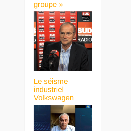
groupe »
Le séisme
industriel
Volkswagen