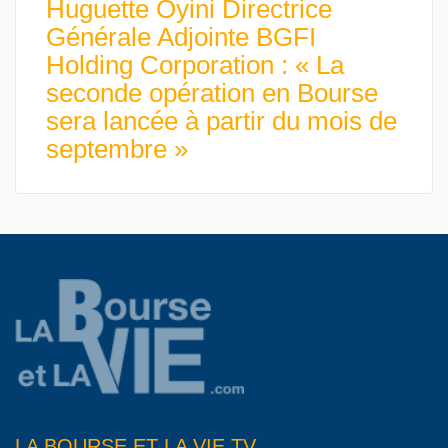
Huguette Oyini Directrice
Générale Adjointe BGFI
Holding Corporation : « La
seconde opération en Bourse
sera lancée à partir du mois de
septembre »
LA BOURSE ET LA VIE TV