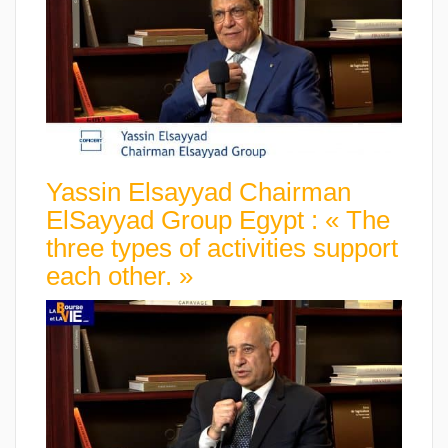
Yassin Elsayyad Chairman
ElSayyad Group Egypt : « The
three types of activities support
each other. »