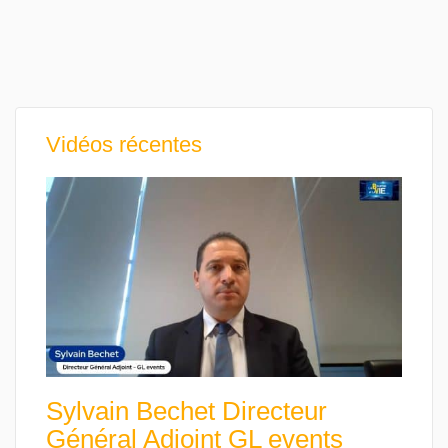
Vidéos récentes
Sylvain Bechet Directeur
Général Adjoint GL events