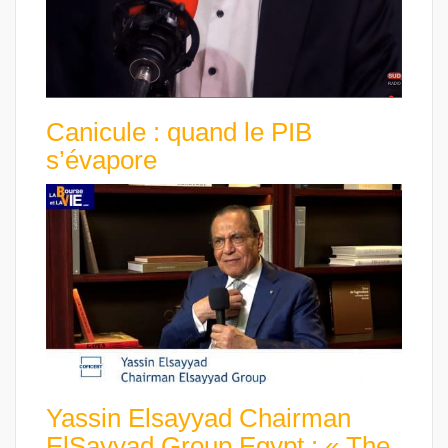
Canicule : quand le PIB
s’évapore
Yassin Elsayyad Chairman
ElSayyad Group Egypt : « The