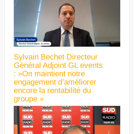
Sylvain Bechet Directeur
Général Adjoint GL events
: »On maintient notre
engagement d’améliorer
encore la rentabilité du
groupe »