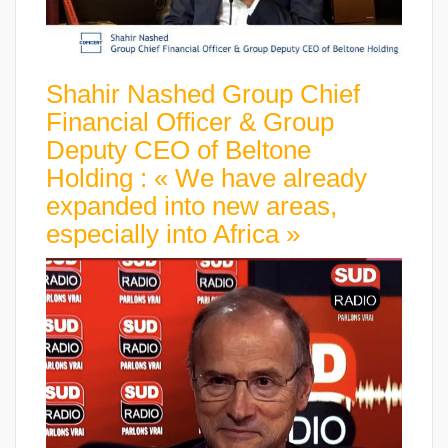
Shahir Nashed Group Chief
Financial Officer & Group
Deputy CEO of Beltone
Holding : « We have already
expanded into new areas,
especially into Africa »