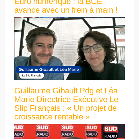
Euro numérique : la BCE
avance avec un frein à main !
Guillaume Gibault Pdg et Léa
Marie Directrice Exécutive Le
Slip Français : « Un projet de
croissance rentable »