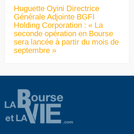
Huguette Oyini Directrice
Générale Adjointe BGFI
Holding Corporation : « La
seconde opération en Bourse
sera lancée à partir du mois de
septembre »