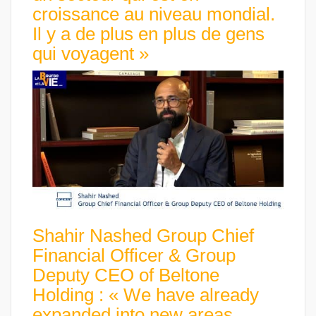
croissance au niveau mondial.
Il y a de plus en plus de gens
qui voyagent »
Shahir Nashed Group Chief
Financial Officer & Group
Deputy CEO of Beltone
Holding : « We have already
expanded into new areas,