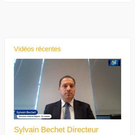
Vidéos récentes
Sylvain Bechet Directeur