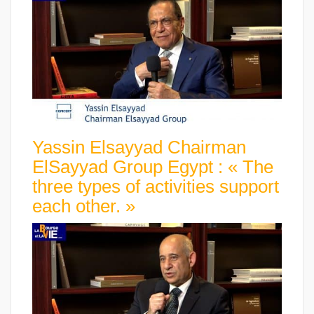
Yassin Elsayyad Chairman
ElSayyad Group Egypt : « The
three types of activities support
each other. »