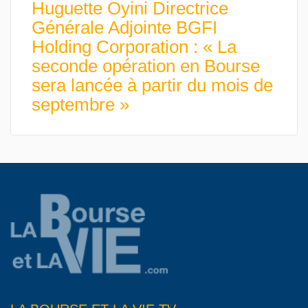
Huguette Oyini Directrice
Générale Adjointe BGFI
Holding Corporation : « La
seconde opération en Bourse
sera lancée à partir du mois de
septembre »