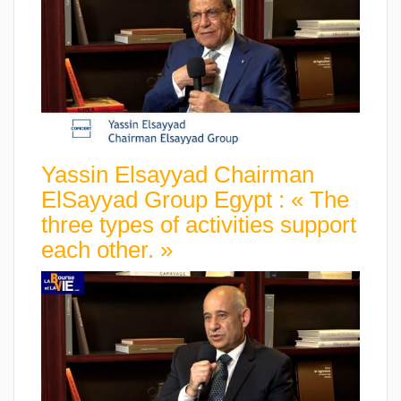
Yassin Elsayyad Chairman
ElSayyad Group Egypt : « The
three types of activities support
each other. »