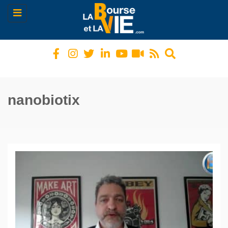
Toggle
navigation
nanobiotix