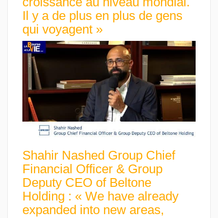
croissance au niveau mondial.
Il y a de plus en plus de gens
qui voyagent »
Shahir Nashed Group Chief
Financial Officer & Group
Deputy CEO of Beltone
Holding : « We have already
expanded into new areas,