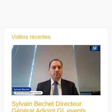
Vidéos récentes
Sylvain Bechet Directeur
Général Adjoint GL events