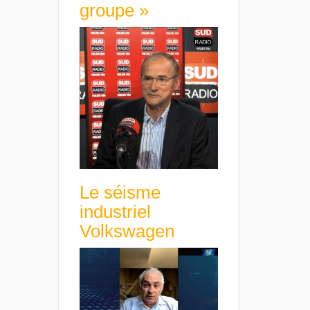
groupe »
Le séisme
industriel
Volkswagen