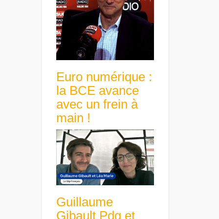
Euro numérique :
la BCE avance
avec un frein à
main !
Guillaume
Gibault Pdg et