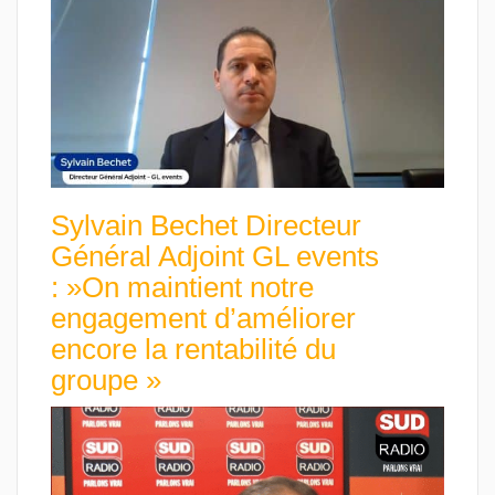
Sylvain Bechet Directeur
Général Adjoint GL events
: »On maintient notre
engagement d’améliorer
encore la rentabilité du
groupe »