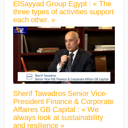
ElSayyad Group Egypt : « The
three types of activities support
each other. »
Sherif Tawadros Senior Vice-
President Finance & Corporate
Affaires GB Capital : « We
always look at sustainability
and resilience »