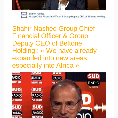
Shahir Nashed Group Chief
Financial Officer & Group
Deputy CEO of Beltone
Holding : « We have already
expanded into new areas,
especially into Africa »